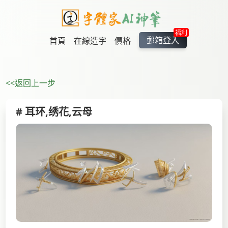
福利
郵箱登入
首頁
在線造字
價格
<<返回上一步
# 耳环,绣花,云母