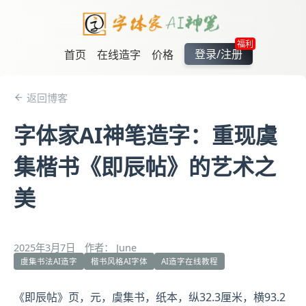
福利
登录/注册
首页
在线造字
价格
返回博客
字体家AI神笔造字：重现虞
集楷书《即辰帖》的艺术之
美
2025年3月7日
作者： June
虞集书法AI造字
楷书风格AI字体
AI造字在线教程
《即辰帖》页，元，
虞集
书，纸本，纵32.3厘米，横93.2