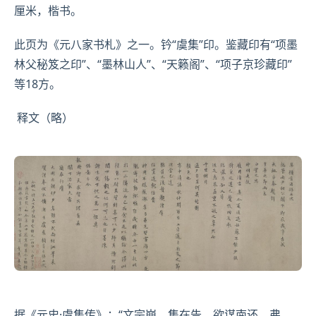
厘米，楷书。
此页为《元八家书札》之一。钤“虞集”印。鉴藏印有“项墨
林父秘笈之印”、“墨林山人”、“天籁阁”、“
项子京
珍藏印”
等18方。
释文（略）
据《元史·虞集传》：“文宗崩，集在告，欲谋南还，弗