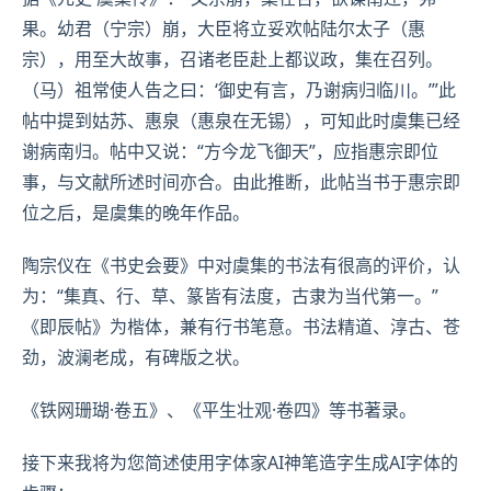
果。幼君（宁宗）崩，大臣将立妥欢帖陆尔太子（惠
宗），用至大故事，召诸老臣赴上都议政，集在召列。
（马）祖常使人告之曰：‘御史有言，乃谢病归临川。’”此
帖中提到姑苏、惠泉（惠泉在无锡），可知此时虞集已经
谢病南归。帖中又说：“方今龙飞御天”，应指惠宗即位
事，与文献所述时间亦合。由此推断，此帖当书于惠宗即
位之后，是虞集的晚年作品。
陶宗仪
在《书史会要》中对虞集的书法有很高的评价，认
为：“集真、行、草、篆皆有法度，古隶为当代第一。”
《即辰帖》为楷体，兼有行书笔意。书法精道、淳古、苍
劲，波澜老成，有碑版之状。
《铁网
珊瑚
·卷五》、《平生壮观·卷四》等书著录。
接下来我将为您简述使用字体家AI神笔造字生成AI字体的