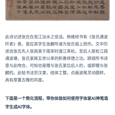
此诗记述张氏在
淞江
治水之佳话。
杨维桢
书有《张氏通波
阡表》卷，是应其学生张麟所请为张氏祖上而作。文中历
述自张氏先人
张商英
于南宋时渡江来杭，至后人居松江疏
通波塘，张氏家族五世以来的积善修德之功。顾禄所书诗
意与此吻合，可知也是赠与张氏某位后人的，或即赠与张
麟的。此帖书法宗汉隶，结体工整，点画波尾灵动圆转，
具有厚重古雅的风度。
下面是一个简化流程，带你体验如何使用字体家AI神笔造
字生成AI字体。