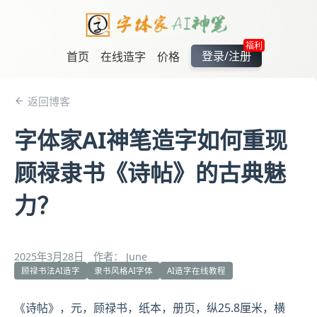
福利
登录/注册
首页
在线造字
价格
返回博客
字体家AI神笔造字如何重现
顾禄隶书《诗帖》的古典魅
力？
2025年3月28日
作者： June
顾禄书法AI造字
隶书风格AI字体
AI造字在线教程
《诗帖》，元，
顾禄
书，纸本，
册页
，纵25.8厘米，横