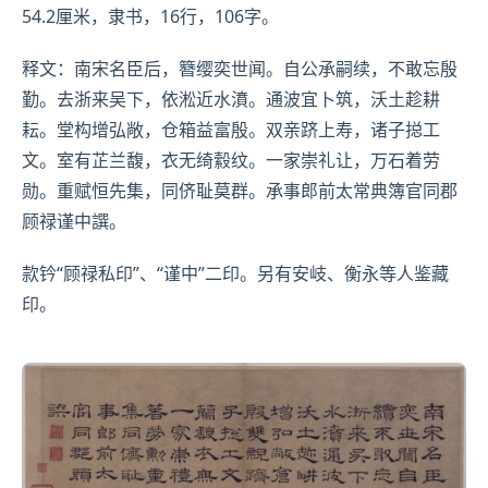
54.2厘米，隶书，16行，106字。
释文：南宋名臣后，簪缨奕世闻。自公承嗣续，不敢忘殷
勤。去浙来吴下，依淞近水濆。通波宜卜筑，沃土趁耕
耘。堂构增弘敞，仓箱益富殷。双亲跻上寿，诸子搃工
文。室有芷兰馥，衣无绮縠纹。一家崇礼让，万石着劳
勋。重赋恒先集，同侪耻莫群。承事郎前太常典簿官同郡
顾禄谨中譔。
款钤“顾禄私印”、“谨中”二印。另有
安岐
、
衡永
等人鉴藏
印。