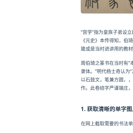
“宫学”指为皇族子弟设
《元史》本传得知，伯琦
箴或是当时进讲用的教材
周伯琦之篆书在当时有“
隶体。”明代
杨士奇
认为
以
石鼓
文，笔兼方圆，，
作。此卷结字严谨端庄，
1. 获取清晰的单字
在网上截取需要的书法单