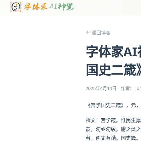
返回博客
字体家A
国史二箴
2025年4月14日
作者： Ju
《宫学国史二箴》，元，
释文：宫学箴。惟民生厚
蒙，勿亟勿缓。庸之煣之
者，圅丈有勔。国史箴。