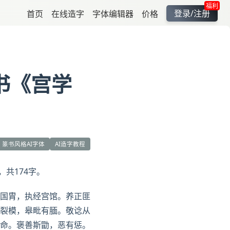
福利
登录/注册
首页
在线造字
字体编辑器
价格
书《宫学
篆书风格AI字体
AI造字教程
，共174字。
国胄，执经宫馆。养正匪
裂模，皋毗有腼。敬谂从
命。褒善斯勖，恶有惩。