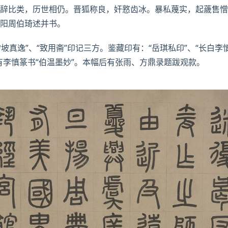
辞比类，历世相仍。晋狐称良，奸憝齿冰。暴私蔑实，起薉售憎
阳周伯琦述并书。
雪坡真逸”、“致用斋”印记三方。鉴藏印有：“岳琪私印”、“长白李
有李慎篆书“伯温墨妙”。本幅后有
张雨
、方鼎录题跋观款。