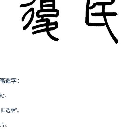
神笔造字：
网站。
动框选版”。
片。