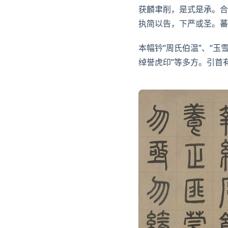
获麟聿削，是式是承。合
执简以告，下严或圣。蕃
本幅钤“周氏伯温”、“玉
绰
誉虎印”等多方。
引首