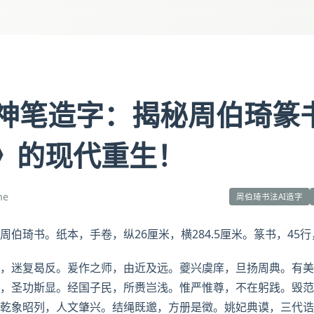
I神笔造字：揭秘周伯琦篆
》的现代重生！
ne
周伯琦书法AI造字
周伯琦
书。纸本，
手卷
，纵26厘米，横284.5厘米。篆书，45行
，迷复曷反。爰作之师，由近及远。夔兴虞庠，旦扬周典。有美
，圣功斯显。经国子民，所赉岂浅。惟严惟尊，不在躬践。毁范
乾象昭列，人文肇兴。结绳既邈，
方册
是徵。姚妃典谟，
三代
诰