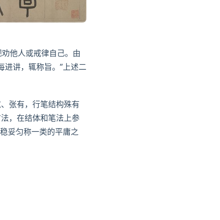
以规劝他人或戒律自己。由
每进讲，辄称旨。”上述二
铉
、
张有
，行笔结构殊有
古法，在结体和笔法上参
稳妥匀称一类的平庸之