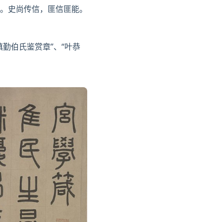
。史尚传信，匪信匪能。
慎勤伯氏鉴赏章”、“
叶恭