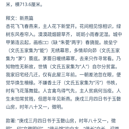
米，横713.6厘米。
释文：新燕篇
杏花飞飞春燕来，主人花下新堂开。花间相见惊相识，绿
树东风卷帘入。漠漠疏烟碧草齐， 斑斑小雨春泥湿。城中
甲第连云起，画栋□□（缺 “朱甍”两字）春旖旎。故垒宁
（文氏五家集为“能”）无绣幕思，多情却向茆（文氏五家
集为 “茅”）簷底。茅簷日暖绣幕寒，去来只作寻常看。乃
知物性无新故，世情（文氏五家集为“人”）自尔分贫富。
我家旧宅经几迁，仅有此屋三年前。一朝差池忽在眼，便
觉华焕生榱椽。不嫌香土汙（文氏五家集为“污”）书帙，
时有飞花落舞筵。人言禽鸟得气先，主人贫病何当痊。人
生未怕常贫贱，但愿年年见新燕。庚戌三月四日书于玉磬
山房，时年八十又一，徵明。
款署: “庚戌三月四日书于玉磬山房，时年八十又一，徵
明”。印“文徵明印”、“停云馆”均白方，“停长”白长。迎首