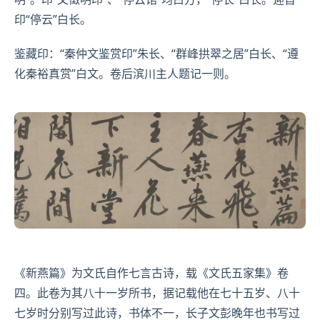
印“停云”白长。
鉴藏印：“秦仲文鉴赏印”朱长、“群峰拱翠之居”白长、“遵
化秦裕真赏”白文。卷后滨川主人题记一则。
《新燕篇》为文氏自作七言古诗，载《文氏五家集》卷
四。此卷为其八十一岁所书，据记载他在七十五岁、八十
七岁时分别写过此诗，书体不一，长子
文彭
晚年也书写过