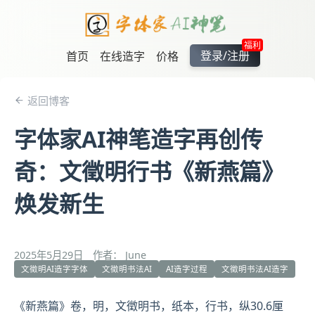
福利
登录/注册
首页
在线造字
价格
返回博客
字体家AI神笔造字再创传
奇：文徵明行书《新燕篇》
焕发新生
2025年5月29日
作者： June
文徵明AI造字字体
文徵明书法AI
AI造字过程
文徵明书法AI造字
《新燕篇》卷，明，
文徵明
书，纸本，行书，纵30.6厘