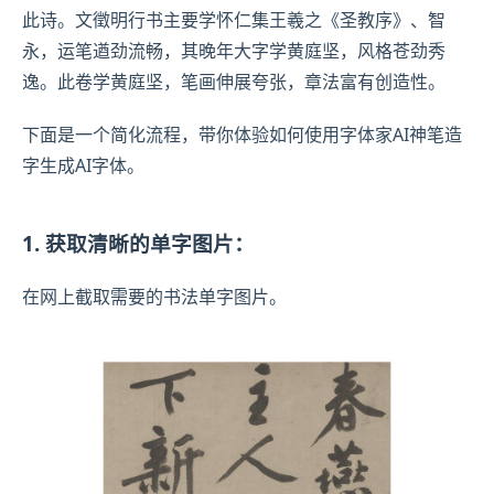
此诗。文徵明行书主要学怀仁集
王羲之
《圣教序》
、
智
永
，运笔遒劲流畅，其晚年大字学
黄庭坚
，风格苍劲秀
逸。此卷学黄庭坚，笔画伸展夸张，章法富有创造性。
下面是一个简化流程，带你体验如何使用字体家AI神笔造
字生成AI字体。
1. 获取清晰的单字图片：
在网上截取需要的书法单字图片。