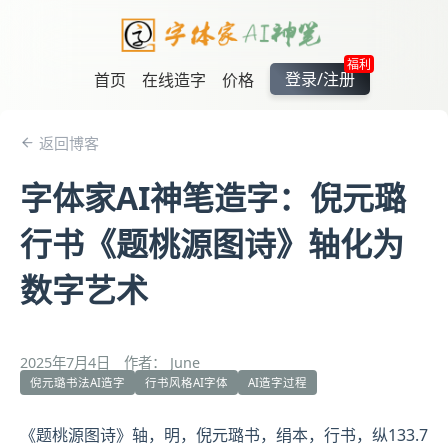
福利
登录/注册
首页
在线造字
价格
返回博客
字体家AI神笔造字：倪元璐
行书《题桃源图诗》轴化为
数字艺术
2025年7月4日
作者： June
倪元璐书法AI造字
行书风格AI字体
AI造字过程
《题桃源图诗》轴，明，
倪元璐
书，绢本，行书，纵133.7