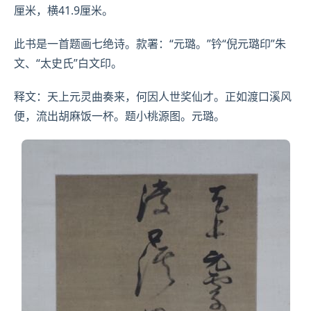
厘米，横41.9厘米。
此书是一首题画七绝诗。款署：“元璐。”钤“倪元璐印”朱
文、“太史氏”白文印。
释文：天
上元
灵曲奏来，何因人世奖仙才。正如渡口溪风
便，流出胡麻饭一杯。题小桃源图。元璐。