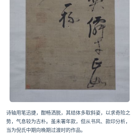
诗轴用笔迅捷，酣畅洒脱，其结体多取斜姿，以求奇险之
势，气息较为古朴。虽未署年款，但从书风、款印分析，
当为倪氏中期向晚期过渡时的作品。