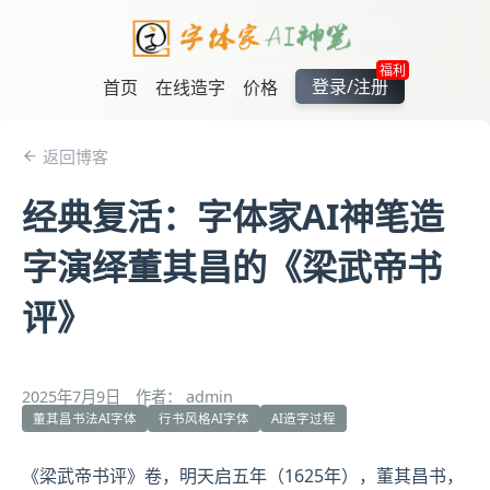
福利
登录/注册
首页
在线造字
价格
返回博客
经典复活：字体家AI神笔造
字演绎董其昌的《梁武帝书
评》
2025年7月9日
作者： admin
董其昌书法AI字体
行书风格AI字体
AI造字过程
《
梁武帝
书评》卷，明天启五年（1625年），
董其昌
书，