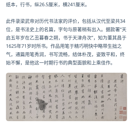
纸本，行书，纵26.5厘米，横241厘米。
此件录梁武帝对历代书法家的评价，包括从汉代至梁共34
位，是书法史上的名篇，字句与原著稍有出入。据款署“天
启五年岁在乙丑暮春之朔，书于天津舟次”，知为董其昌于
1625年71岁时所书。作品用笔于精巧明快中略带生拙之
气，通篇用笔秀润，书写流畅，结体朴茂，姿致平和，终
始不懈，是他这一时期行书的典型面貌和上乘佳作。