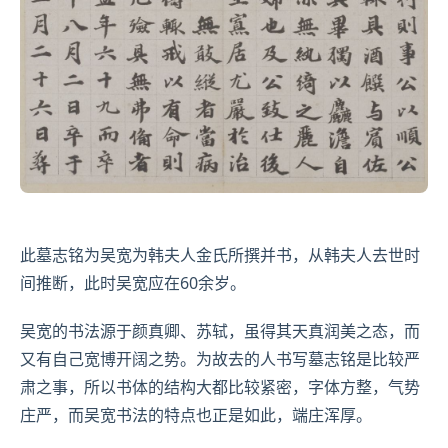
此墓志铭为吴宽为韩夫人金氏所撰并书，从韩夫人去世时
间推断，此时吴宽应在60余岁。
吴宽的书法源于
颜真卿
、
苏轼
，虽得其天真润美之态，而
又有自己宽博开阔之势。为故去的人书写墓志铭是比较严
肃之事，所以书体的结构大都比较紧密，字体方整，气势
庄严，而吴宽书法的特点也正是如此，端庄浑厚。