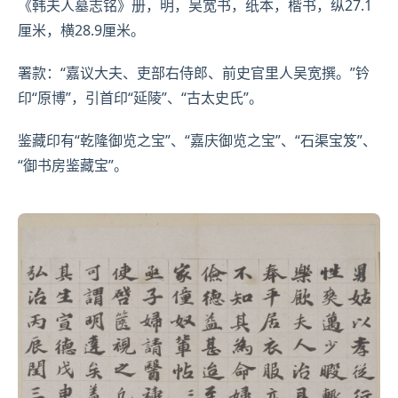
《韩夫人墓志铭》册，明，
吴宽
书，纸本，楷书，纵27.1
厘米，横28.9厘米。
署款：“嘉议
大夫
、吏部右侍郎、前史官里人吴宽撰。”钤
印“原博”，
引首
印“延陵”、“古太史氏”。
鉴藏印有“乾隆御览之宝”、“嘉庆御览之宝”、“
石渠
宝笈”、
“御书房鉴藏宝”。