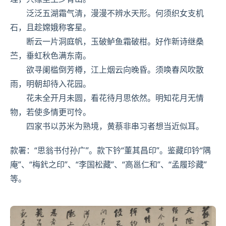
泛泛五湖霜气清，漫漫不辨水天形。何须织女支机
石，且趁嫦娥称客星。
断云一片洞庭帆，玉破鲈鱼霜破柑。好作新诗继桑
苎，垂虹秋色满东南。
欲寻阑槛倒芳樽，江上烟云向晚昏。须唤春风吹散
雨，明朝却待入花园。
花未全开月未圆，看花待月思依然。明知花月无情
物，若使多情更可怜。
四家书以苏米为熟境，黄蔡非串习者想当近似耳。
款署：“思翁书付孙广”。款下钤“董其昌印”。鉴藏印钤“隅
庵”、“梅釴之印”、“李国松藏”、“高邕仁和”、“孟履珍藏”
等。