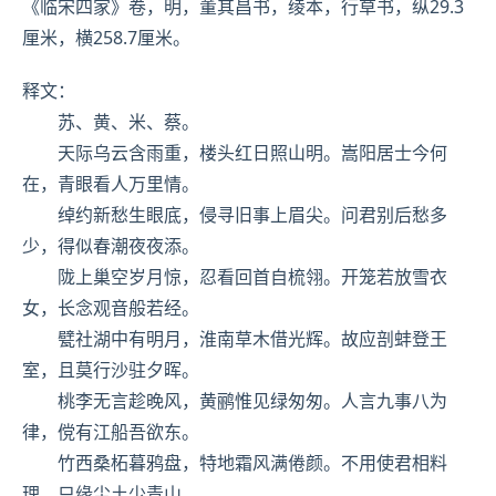
《临宋四家》卷，明，
董其昌
书，绫本，行草书，纵29.3
厘米，横258.7厘米。
释文：
苏、黄、米、蔡。
天际乌云含雨重，楼头红日照山明。嵩阳居士今何
在，青眼看人万里情。
绰约新愁生眼底，侵寻旧事上眉尖。问君别后愁多
少，得似春潮夜夜添。
陇上巢空岁月惊，忍看回首自梳翎。开笼若放雪衣
女，长念
观音
般若经。
甓社湖中有明月，淮南草木借光辉。故应剖蚌登王
室，且莫行沙驻夕晖。
桃李无言趁晚风，
黄鹂
惟见绿匆匆。人言九事八为
律，傥有江船吾欲东。
竹西桑柘暮鸦盘，特地霜风满倦颜。不用使君相料
理，只缘尘土少青山。