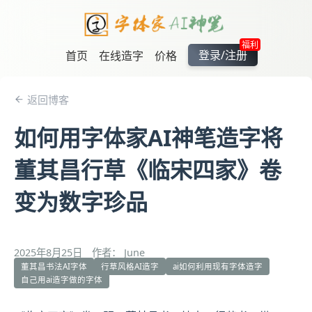
福利
登录/注册
首页
在线造字
价格
返回博客
如何用字体家AI神笔造字将
董其昌行草《临宋四家》卷
变为数字珍品
2025年8月25日
作者： June
董其昌书法AI字体
行草风格AI造字
ai如何利用现有字体造字
自己用ai造字做的字体