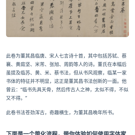
此卷为董其昌临唐、宋人七言诗十首，其中包括
苏轼
、
蔡
襄
、
黄庭坚
、
米芾
、
张旭
、
周韵
等人的诗。董氏在本幅后
虽提及临苏、黄、米、蔡书法，但从书风观察，临某一家
书体的特征并不明显，这正是董其昌书法创新的一面。他
曾云：“临书先具天骨，然后传古人之神，太似不得，不似
又不得。”
此卷书法苍劲浑古，奇趣横生，为董其昌晚年所书。
下面是一个简化流程，带你体验如何使用字体家