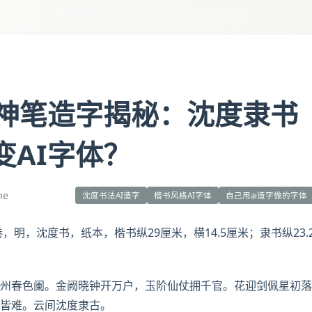
I神笔造字揭秘：沈度隶书
变AI字体？
ne
沈度书法AI造字
楷书风格AI字体
自己用ai造字做的字体
卷，明，
沈度
书，纸本，楷书纵29厘米，横14.5厘米；隶书纵23.
州春色阑。
金阙
晓钟开万户，玉阶仙仗拥千官。花迎剑佩星初落
皆难。云间沈度隶古。