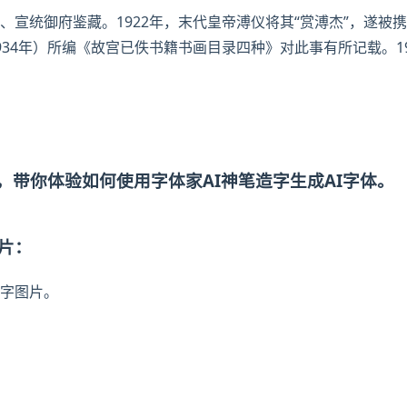
、宣统御府鉴藏。1922年，末代皇帝溥仪将其“赏溥杰”，遂被
34年）所编《故宫
已佚书籍
书画目录四种》对此事有所记载。1
。
，带你体验如何使用字体家AI神笔造字生成AI字体。
图片：
字图片。