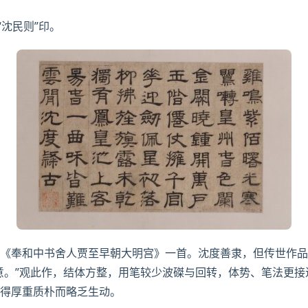
“沈民则”印。
《奉和中书舍人贾至早朝大明宫》一首。沈度善隶，但传世作品
意。”观此作，结体方整，用笔较少
波磔
与回转，体势、笔法更接
得厚重质朴而略乏生动。