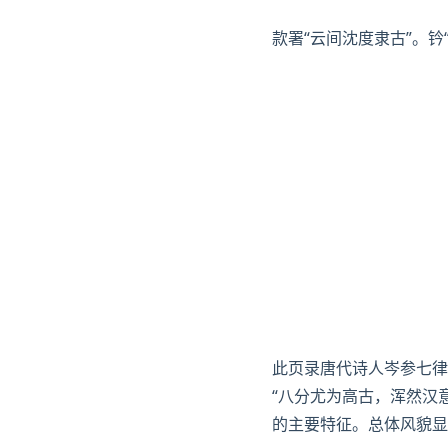
款署“云间沈度隶古”。钤
此页录唐代诗人
岑参
七律
“八分尤为高古，浑然汉
的主要特征。总体风貌显