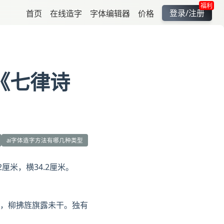
福利
登录/注册
首页
在线造字
字体编辑器
价格
《七律诗
ai字体造字方法有哪几种类型
2厘米，横34.2厘米。
，柳拂旌旗露未干。独有