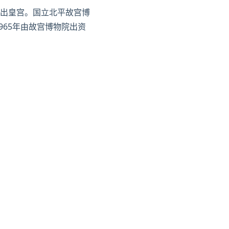
携出皇宫。国立
北平
故宫博
965年由故宫博物院出资