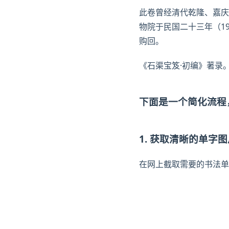
此卷曾经清代乾隆、嘉庆
物院于民国二十三年（19
购回。
《
石渠
宝笈·初编》著录
下面是一个简化流程
1. 获取清晰的单字
在网上截取需要的书法单