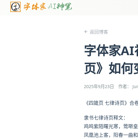
返回博客
字体家A
页》如何
2025年9月23日
作者： Ju
《四箴页 七律诗页》合
隶书七律诗页释文：
鸡鸣紫陌曙光寒，莺啭皇
凤凰池上客，阳春一曲和