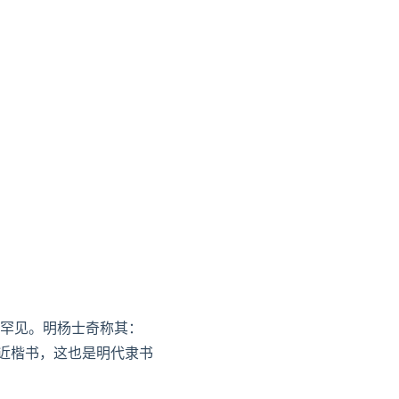
罕见。明
杨士奇
称其：
近楷书，这也是明代隶书