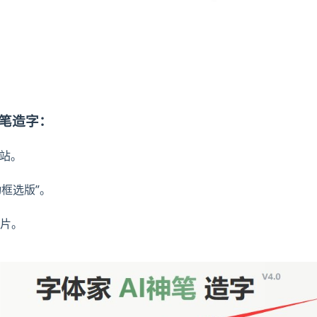
神笔造字：
网站。
动框选版”。
片。