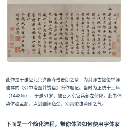
此作是于谦应北京夕照寺僧普朗之请，为其师古拙俊禅师
遗存的《公中塔图并赞语》所作题记。当时为正统十三年
（1448年），于谦51岁，被召入京官兵部左侍郎。此书体
势仿
赵孟頫
，点划圆阔遒劲，别具峻拔清刚之气。
下面是一个简化流程，带你体验如何使用字体家