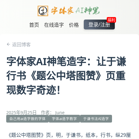
福利
登录/注册
首页
在线造字
价格
返回博客
字体家AI神笔造字：让于谦
行书《题公中塔图赞》页重
现数字奇迹！
2025年9月25日
作者： June
自己用ai造字做的字体
字体ai造字教学
于谦书法AI造字
《题公中塔图赞》页，明，
于谦
书，纸本，行书，纵29厘