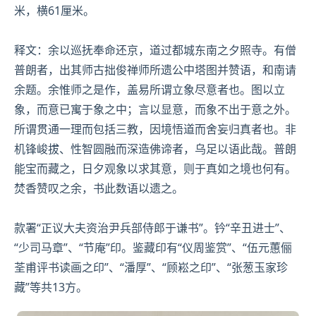
米，横61厘米。
释文：余以
巡抚
奉命还京，道过都城东南之夕照寺。有僧
普朗者，出其师古拙俊禅师所遗公中塔图并赞语，和南请
余题。余惟师之是作，盖易所谓立象尽意者也。图以立
象，而意已寓于象之中；言以显意，而象不出于意之外。
所谓贯通一理而包括三教，因境悟道而舍妄归真者也。非
机锋峻拔、性智圆融而深造佛谛者，乌足以语此哉。普朗
能宝而藏之，日夕观象以求其意，则于
真如
之境也何有。
焚香赞叹之余，书此数语以遗之。
款署“正议
大夫
资治尹兵部侍郎于谦书”。钤“辛丑进士”、
“少
司马
章”、“节庵”印。鉴藏印有“仪周鉴赏”、“伍元蕙俪
荃甫评书读画之印”、“潘厚”、“顾崧之印”、“张葱玉家珍
藏”等共13方。