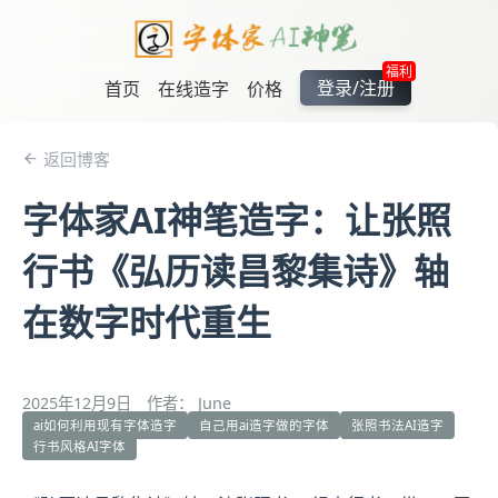
福利
登录/注册
首页
在线造字
价格
返回博客
字体家AI神笔造字：让张照
行书《弘历读昌黎集诗》轴
在数字时代重生
2025年12月9日
作者： June
ai如何利用现有字体造字
自己用ai造字做的字体
张照书法AI造字
行书风格AI字体