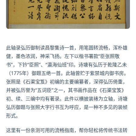
此轴录弘历御制读昌黎集诗一首，用笔圆转流畅，浑朴雄
健，墨色浓润，神采飞扬。左下以楷书署款“臣张照敬
书”，下钤“臣照”、“瀛海仙班”印。
诗塘
有弘历于乾隆乙未
（1775年）御题五绝一首。此轴曾贮于紫禁城内御书房。
张照是《
石渠宝笈
》初编的主要编纂者，深得弘历倚重，
并被弘历誉为“五词臣”之一，其书画作品在《石渠宝笈》
初、续、三编中均有著录。此件以
横披
装裱为立轴，诗塘
弘历御题与张照大字行书互为呼应，是一种不多见的装帧
形式。
这里有一份亲测可用的流畅指南，帮你轻松将传统书法转