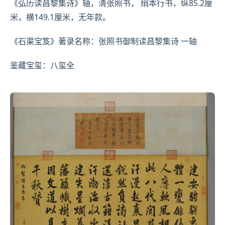
《弘历读昌黎集诗》轴，清
张照
书， 绢本行书，纵85.2厘
米，横149.1厘米，无年款。
《
石渠
宝笈》著录名称：张照书御制读昌黎集诗 一轴
鉴藏宝玺：八玺全