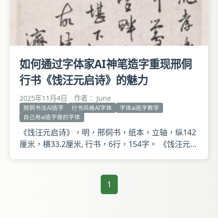
如何通过字体家AI神笔造字重现邢侗
行书《饯汪元启诗》的魅力
2025年11月4日
作者： June
邢侗书法AI造字
行书风格AI字体
字体ai造字教学
自己用ai造字做的字体
《饯汪元启诗》，明，邢侗书，纸本，立轴，纵142
厘米，横33.2厘米, 行书，6行，154字。 《饯汪元启
诗》释文 款署：济南邢侗。钤子愿父、济南生。收
藏印钤南皮张氏珍藏真迹、同寿藏、项士杰印、长万
氏。 此为邢侗为饯汪元启南行所作五言律诗三首。
1
《饯汪元启诗》书法圆润秀媚，如明代陶宗仪《书史
会要》