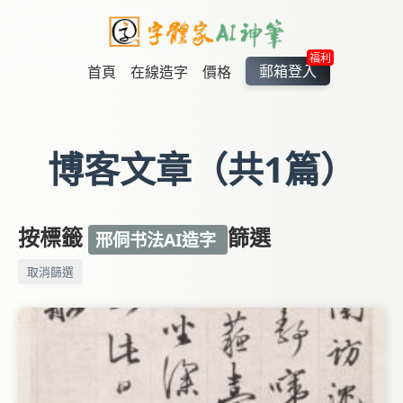
福利
郵箱登入
首頁
在線造字
價格
博客文章（共1篇）
按標籤
篩選
邢侗书法AI造字
取消篩選