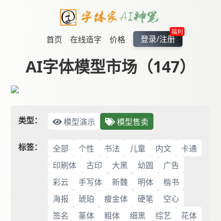
福利
登录/注册
首页
在线造字
价格
AI字体模型市场（147）
类型：
模型演示
模型售卖
标签：
全部
个性
书法
儿童
内文
卡通
印刷体
古印
大黑
幼圆
广告
彩云
手写体
新魏
明体
楷书
海报
琥珀
瘦金体
硬笔
空心
签名
篆体
粗体
细黑
综艺
花体