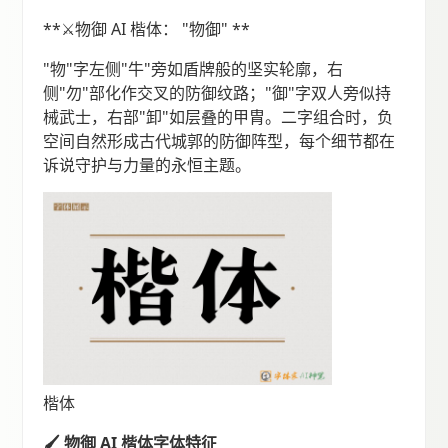
**⚔️物御 AI 楷体： "物御" **
"物"字左侧"牛"旁如盾牌般的坚实轮廓，右
侧"勿"部化作交叉的防御纹路；"御"字双人旁似持
械武士，右部"卸"如层叠的甲胄。二字组合时，负
空间自然形成古代城郭的防御阵型，每个细节都在
诉说守护与力量的永恒主题。
楷体
🖌 物御 AI 楷体字体特征