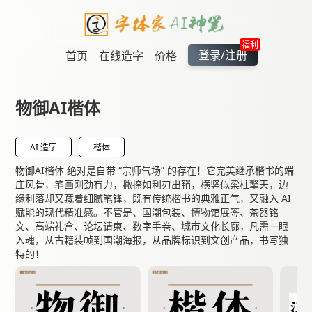
福利
登录/注册
首页
在线造字
价格
物御AI楷体
AI 造字
楷体
物御AI楷体 绝对是自带 “宗师气场” 的存在！它完美继承楷书的端
庄风骨，笔画刚劲有力，撇捺如利刃出鞘，横竖似梁柱擎天，边
缘利落却又藏着细腻笔锋，既有传统楷书的典雅正气，又融入 AI
赋能的现代精准感。不管是、国潮包装、博物馆展签、茶器铭
文、高端礼盒、论坛请柬、数字手卷、城市文化长廊，凡需一眼
入魂，从古籍装帧到国潮海报，从品牌标识到文创产品，书写独
特的！