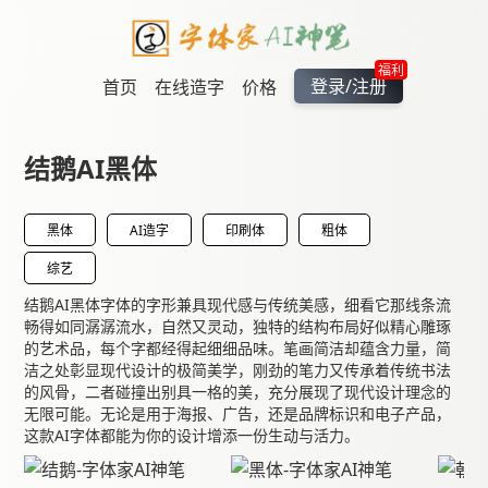
福利
登录/注册
首页
在线造字
价格
结鹅AI黑体
黑体
AI造字
印刷体
粗体
综艺
结鹅AI黑体字体的字形兼具现代感与传统美感，细看它那线条流
畅得如同潺潺流水，自然又灵动，独特的结构布局好似精心雕琢
的艺术品，每个字都经得起细细品味。笔画简洁却蕴含力量，简
洁之处彰显现代设计的极简美学，刚劲的笔力又传承着传统书法
的风骨，二者碰撞出别具一格的美，充分展现了现代设计理念的
无限可能。无论是用于海报、广告，还是品牌标识和电子产品，
这款AI字体都能为你的设计增添一份生动与活力。