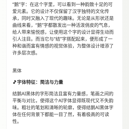
“鹅”字：在这个字里，可以看到一种韵致十足的可
爱元素。它的设计不仅保留了汉字独特的文化传
承，同时又融入了现代的趣味。无论是从形状还是
曲线来看，“鹅”字都散发出一种活泼俏皮的气息，
给人带来愉悦感，让使用这个字的设计显得生动而
引人注目。而当它与“结”字搭配起来，便形成了一
种和谐而富有情感的视觉体验，为整体设计增添了
许多层次感。
黑体
🎵字体特征：简洁与力量
结鹅AI黑体的字形简洁且富有力量感，笔画之间的
平衡与对比，使得这个AI字体显得既现代又不失韵
味。粗壮的笔划和清晰的轮廓，使得结鹅AI黑体字
体在任何背景下都能一目了然，有着极高的可读
性。