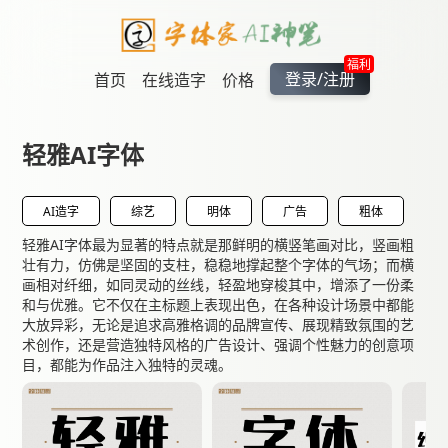
福利
登录/注册
首页
在线造字
价格
轻雅AI字体
AI造字
综艺
明体
广告
粗体
轻雅AI字体最为显著的特点就是那鲜明的横竖笔画对比，竖画粗
壮有力，仿佛是坚固的支柱，稳稳地撑起整个字体的气场；而横
画相对纤细，如同灵动的丝线，轻盈地穿梭其中，增添了一份柔
和与优雅。它不仅在主标题上表现出色，在各种设计场景中都能
大放异彩，无论是追求高雅格调的品牌宣传、展现精致氛围的艺
术创作，还是营造独特风格的广告设计、强调个性魅力的创意项
目，都能为作品注入独特的灵魂。