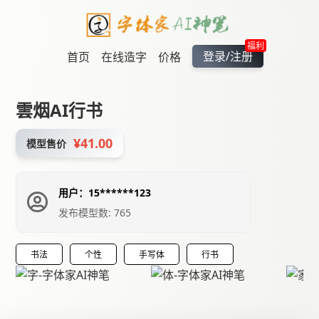
福利
登录/注册
首页
在线造字
价格
雲烟AI行书
¥41.00
模型售价
用户：15******123
发布模型数: 765
书法
个性
手写体
行书