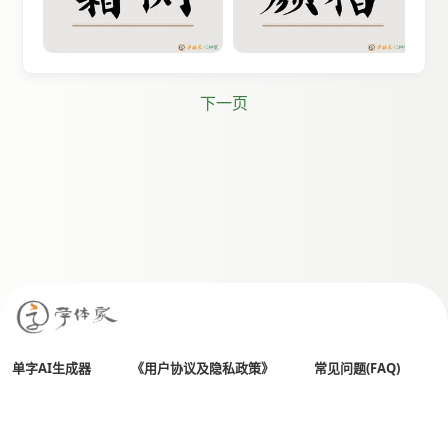
对线条张力的独特理解。适用于历史题材影视字
幕、书法艺术展示、男性服饰品牌及力量感强的视
觉设计，能有效提升内容的权威感与艺术感染力。
下一页
单字AI生成器
《用户协议及隐私政策》
常见问题(FAQ)
All Rights Reserved
全国客服热线： 400 803 0018