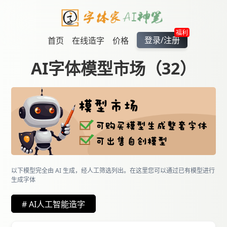
福利
登录/注册
首页
在线造字
价格
AI字体模型市场（32）
以下模型完全由 AI 生成，经人工筛选列出。在这里您可以通过已有模型进行
生成字体
# AI人工智能造字