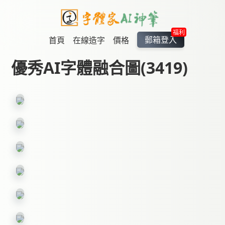
福利
郵箱登入
首頁
在線造字
價格
優秀AI字體融合圖(3419)
幽
谷,
远
面
离
具,
尘
鸽
玉
嚣,
子,
石,
风
河
悬
车
王
流
崖,
冠,
鹅
烛
蛛
卵
光,
网,
石
瓷
光
彩
器
斑,
虹