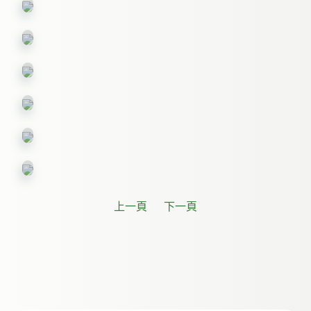
沫
叶,
凸
涂
不
乐
鸦
平,
谱,
露
舞
钟
珠,
蹈
楼,
涂
竹
鸦
水
纹,
泡,
钥
水
蜡
匙
幕,
烛,
麻
手
水
点
印,
墨,
玻
望
璃
远
上一頁
下一頁
质
镜,
感
纹
理