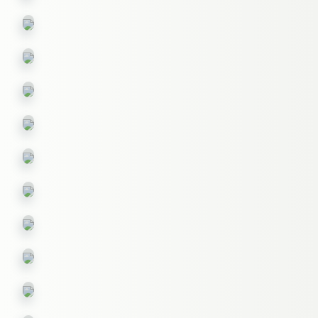
绉
山
土
纱
丘,
地,
星
植
心
系,
物
形,
梦
纹
树
幻
民
理,
皮,
世
族
密
瀑
界
图
集
冰
布
案,
点
雕
花
园
火
纹
林,
焰,
玻
迷
鸽
璃
雕
雾,
子,
像,
故
水
钻
乡
结
泡
石,
晶,
灯
墨
壁
笼
迹,
画,
墨
水
棉
迹
纹,
质,
泡
茶
凹