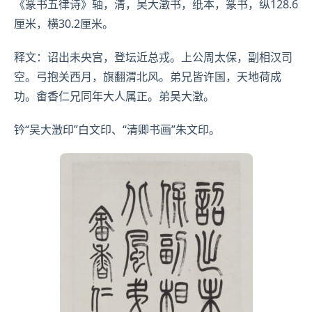
《篆书五律诗》轴，清，
吴大澂
书，纸本，篆书，纵128.6
厘米，横30.2厘米。
释文：诏出未央宫，登坛近总戎。上公周太保，副相汉司
空。弓抱关西月，旗翻渭北风。弟兄皆
许国
，天地荷成
功。畬香仁兄同年大人属正。弟吴大澂。
钤“吴大澂印”白文印、“清卿书画”朱文印。