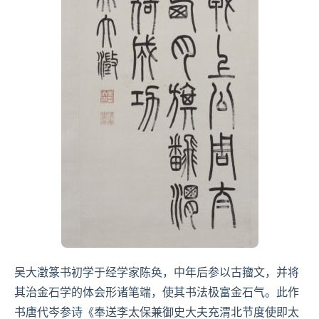
吴大澂篆书初学于经学家陈奂，中年后参以古
籀文
，并将
其治金石学的体会形诸笔端，使其书法极富金石气。此作
书唐代
岑参
诗《奉送李太保兼御史
大夫
充渭北
节度使
即
太