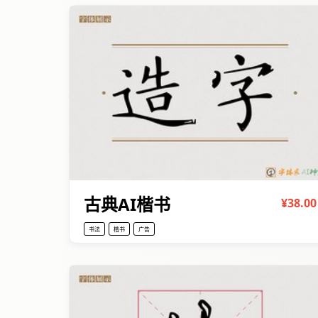
古典AI楷书
¥38.00
书法
楷书
广告