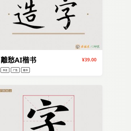
離愁AI楷书
¥39.00
书法
广告
楷书