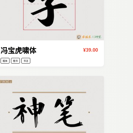
冯宝虎啸体
¥39.00
粗体
楷书
书法