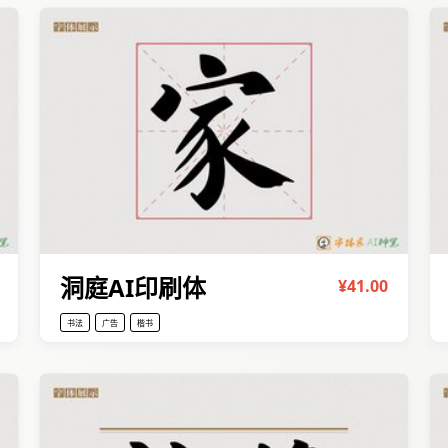
洞庭AI印刷体
¥41.00
书法
广告
楷书