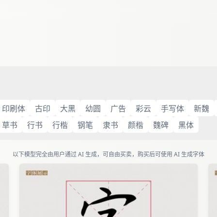
印刷体
古印
大黑
幼圆
广告
彩云
手写体
新魏
草书
行书
行楷
钢笔
隶书
颜楷
魏碑
黑体
以下模型完全由用户通过 AI 生成，可自由买卖，购买后可使用 AI 生成字体