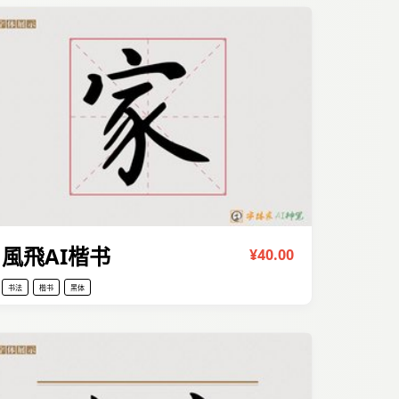
風飛AI楷书
¥40.00
书法
楷书
黑体