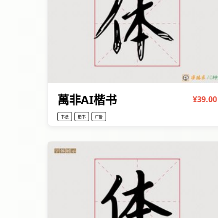
萬非AI楷书
¥39.00
书法
楷书
广告