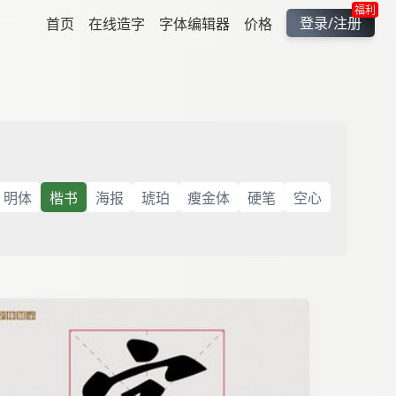
福利
登录/注册
首页
在线造字
字体编辑器
价格
明体
楷书
海报
琥珀
瘦金体
硬笔
空心