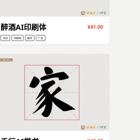
醉酒AI印刷体
¥41.00
书法
印刷体
楷书
广告