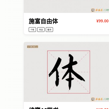
施富自由体
¥99.00
个性
书法
楷书