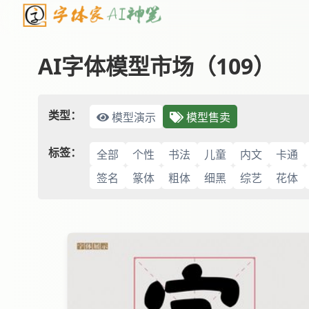
AI字体模型市场（109）
类型：
模型演示
模型售卖
标签：
全部
个性
书法
儿童
内文
卡通
签名
篆体
粗体
细黑
综艺
花体