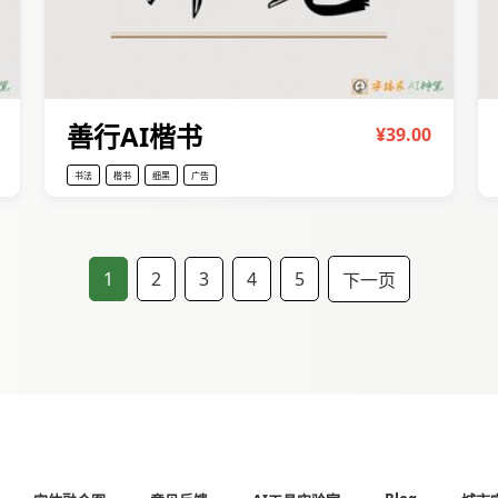
善行AI楷书
¥39.00
书法
楷书
细黑
广告
1
2
3
4
5
下一页