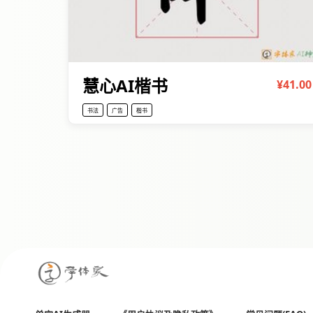
慧心AI楷书
¥41.00
书法
广告
楷书