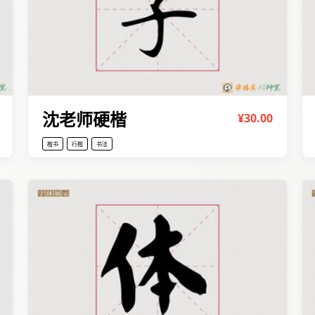
沈老师硬楷
¥30.00
楷书
行楷
书法