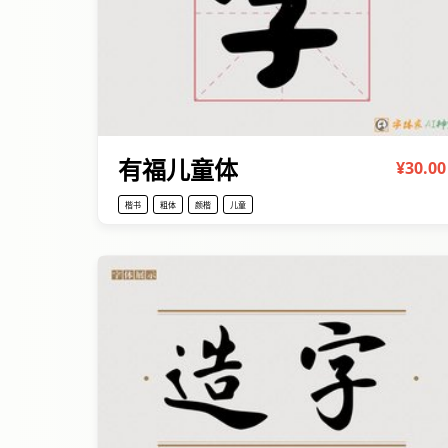
有福儿童体
¥30.00
楷书
粗体
颜楷
儿童