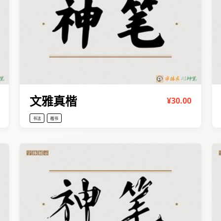
文雅真楷
¥30.00
书法
楷书