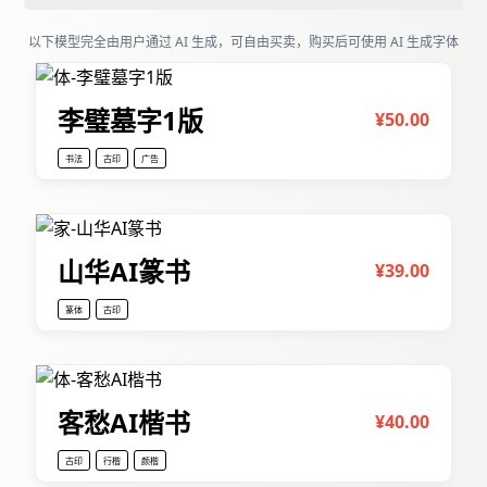
草书
行书
行楷
钢笔
隶书
颜楷
以下模型完全由用户通过 AI 生成，可自由买卖，购买后可使用 AI 生成字体
魏碑
黑体
李璧墓字1版
¥50.00
书法
古印
广告
山华AI篆书
¥39.00
篆体
古印
客愁AI楷书
¥40.00
古印
行楷
颜楷