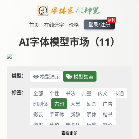
福利
登录/注册
首页
在线造字
价格
AI字体模型市场（11）
类型：
模型演示
模型售卖
标签：
全部
个性
书法
儿童
内文
卡通
印刷体
古印
大黑
幼圆
广告
彩云
手写体
新魏
明体
楷书
海报
琥珀
瘦金体
硬笔
空心
查看更多
签名
篆体
粗体
细黑
综艺
花体