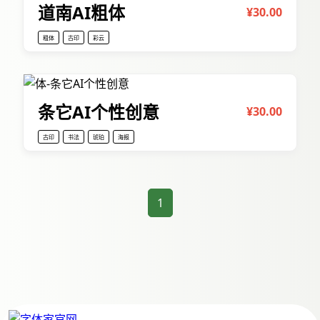
道南AI粗体
¥30.00
粗体
古印
彩云
条它AI个性创意
¥30.00
古印
书法
琥珀
海报
1