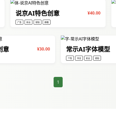
说京AI特色创意
¥40.00
广告
彩云
琥珀
颜楷
创意
常示AI字体模型
¥30.00
个性
书法
彩云
琥珀
1