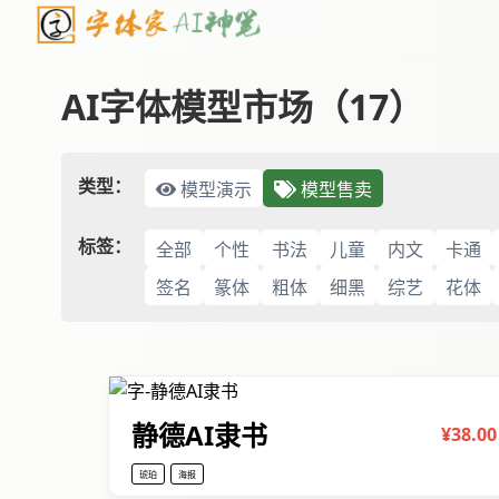
AI字体模型市场（17）
类型：
模型演示
模型售卖
标签：
全部
个性
书法
儿童
内文
卡通
签名
篆体
粗体
细黑
综艺
花体
静德AI隶书
¥38.00
琥珀
海报