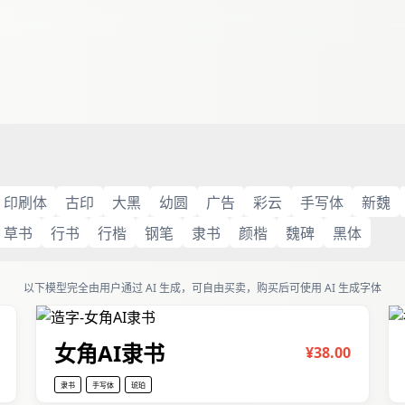
印刷体
古印
大黑
幼圆
广告
彩云
手写体
新魏
草书
行书
行楷
钢笔
隶书
颜楷
魏碑
黑体
以下模型完全由用户通过 AI 生成，可自由买卖，购买后可使用 AI 生成字体
女角AI隶书
¥38.00
隶书
手写体
琥珀