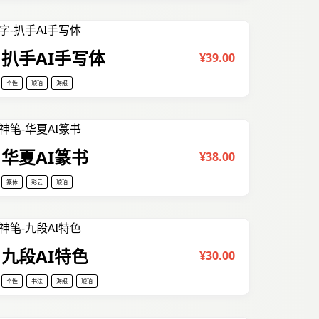
扒手AI手写体
¥39.00
个性
琥珀
海报
华夏AI篆书
¥38.00
篆体
彩云
琥珀
九段AI特色
¥30.00
个性
书法
海报
琥珀