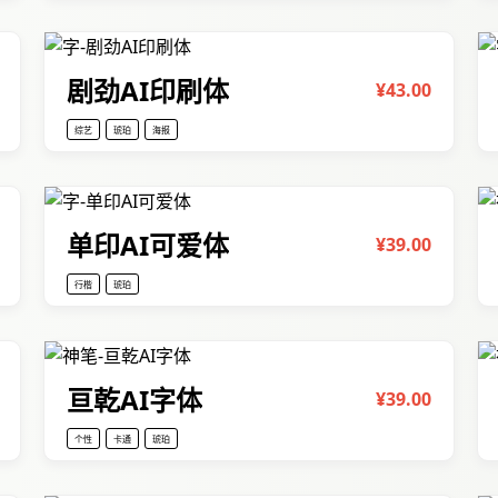
剧劲AI印刷体
¥43.00
综艺
琥珀
海报
单印AI可爱体
¥39.00
行楷
琥珀
亘乾AI字体
¥39.00
个性
卡通
琥珀