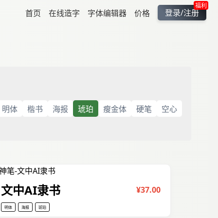
福利
登录/注册
首页
在线造字
字体编辑器
价格
明体
楷书
海报
琥珀
瘦金体
硬笔
空心
文中AI隶书
¥37.00
明体
海报
琥珀