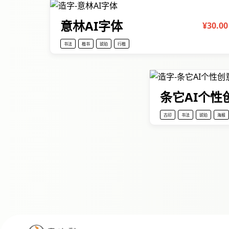
意林AI字体
¥30.00
书法
楷书
琥珀
行楷
条它AI个性
古印
书法
琥珀
海报