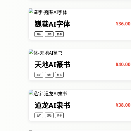
巍巷AI字体
¥36.00
海报
琥珀
楷书
天地AI篆书
¥40.00
琥珀
海报
楷书
道龙AI隶书
¥38.00
古印
琥珀
隶书