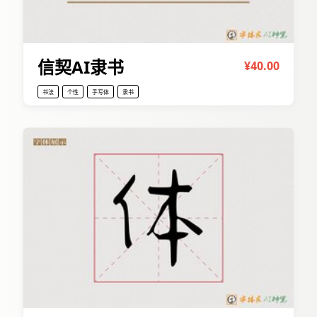
信契AI隶书
¥40.00
书法
个性
手写体
隶书