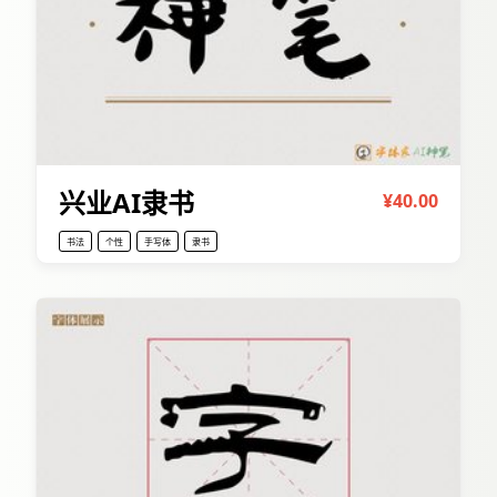
兴业AI隶书
¥40.00
书法
个性
手写体
隶书