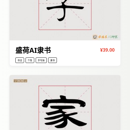
盛荷AI隶书
¥39.00
书法
个性
手写体
隶书