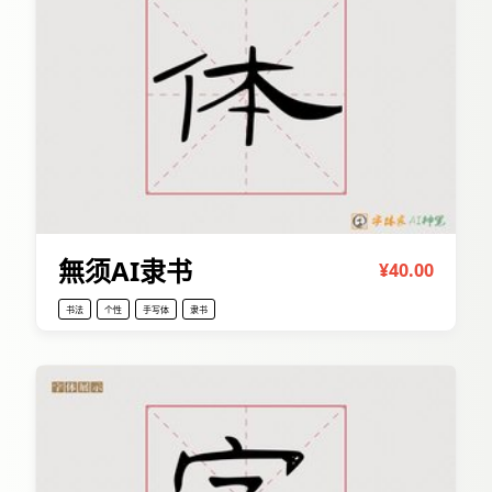
無须AI隶书
¥40.00
书法
个性
手写体
隶书