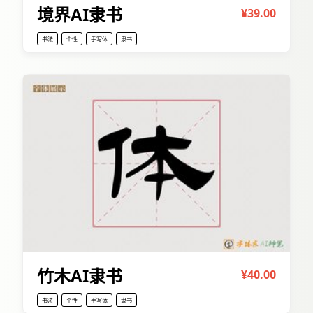
境界AI隶书
¥39.00
书法
个性
手写体
隶书
竹木AI隶书
¥40.00
书法
个性
手写体
隶书