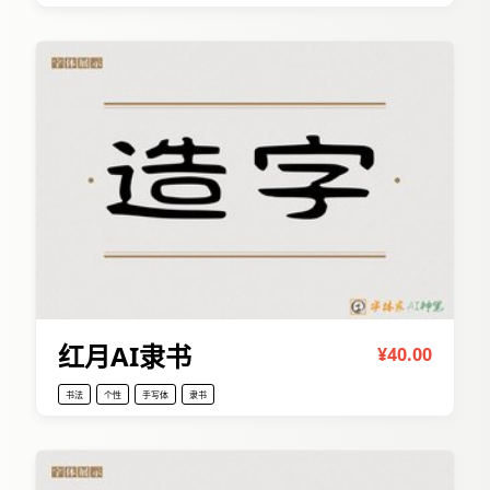
红月AI隶书
¥40.00
书法
个性
手写体
隶书