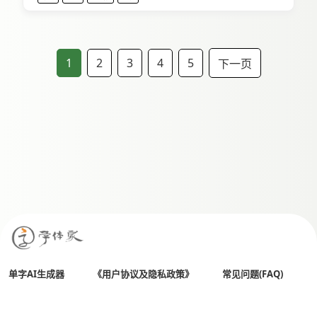
1
2
3
4
5
下一页
单字AI生成器
《用户协议及隐私政策》
常见问题(FAQ)
All Rights Reserved
全国客服热线： 400 803 0018