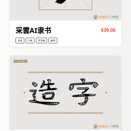
采雲AI隶书
¥39.00
书法
个性
手写体
隶书