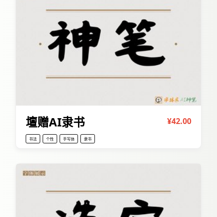
壇赠AI隶书
¥42.00
书法
个性
手写体
隶书