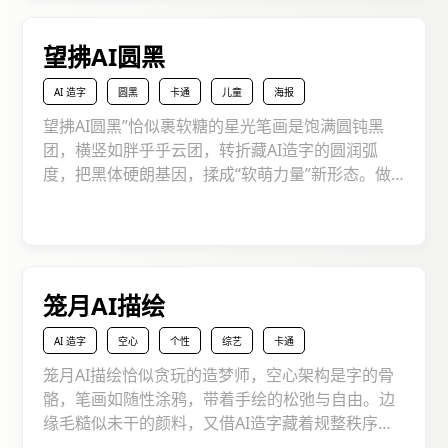
甚至是治愈的社交分享，它都能瞬间让画面充满
“让人会心一笑” 的魔力，让文字成为传递温柔与快
望拂AI圆黑
乐的小使者！
AI 造字
圆黑
卡通
儿童
海报
望拂AI圆黑”恰似裹软糖的星光笔画是饱满圆钝黑
团，横竖如胖乎乎云团，转折藏AI造字的圆润弧
度，把黑体硬朗基因，揉成“软萌力量”新形态。做
亲子品牌，文字就像裹婴儿肌，宝妈宝爸看了就想
抱；设计治愈文创，当你写 “今日开心” 似贴软糖，
压力秒融；社交动态用它，文字就像裹棉花糖，点
赞来，借软萌黑体，把文字包成 “温柔炸弹”，给设
计宇宙撒满糖分，让平庸设计一键 甜化，甜到人心
笼月AI描绘
坎。
AI 造字
空心
个性
综艺
卡通
笼月AI描绘恰似贪玩的造梦师，空心架构是字的骨
骼，笔画如随性涂鸦，带着手绘的松弛与自由。边
缘毛糙似未干的颜料，又借AI造字藏着规整秩序。
做童话绘本，它是装故事的 “魔法橱窗”，写月亮童