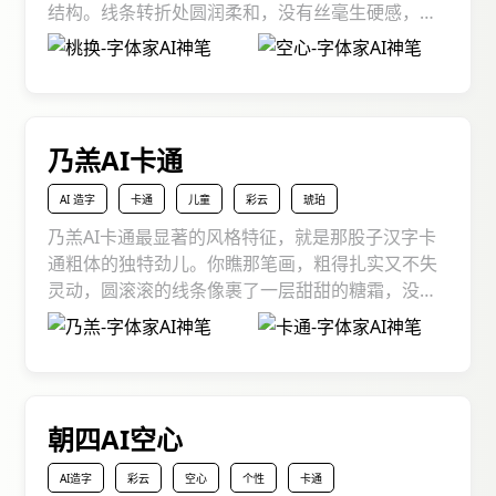
结构。线条转折处圆润柔和，没有丝毫生硬感，整
体给人一种轻盈、通透又不失雅致的感觉。这种风
格让原本庄重的汉字变得灵动起来，仿佛一个个跳
跃的精灵，充满了艺术气息。无论是制作精美的海
报、设计别致的邀请函，还是打造个性化的文创产
品，桃换AI空心字体都能轻松hold住，为你的作品
乃羔AI卡通
增添一抹独特的艺术韵味。
AI 造字
卡通
儿童
彩云
琥珀
乃羔AI卡通最显著的风格特征，就是那股子汉字卡
通粗体的独特劲儿。你瞧那笔画，粗得扎实又不失
灵动，圆滚滚的线条像裹了一层甜甜的糖霜，没有
一丝生硬感。每个汉字都像被注入了生命力，胖乎
乎的模样自带萌点，让人看了就忍不住嘴角上扬。
而它的应用范围更是广到超乎想象，不管是制作儿
童绘本、设计可爱的海报，还是打造个性十足的社
交媒体内容，乃羔AI卡通都能轻松驾驭，为你的作
朝四AI空心
品增添一抹别样的活力与趣味。
AI造字
彩云
空心
个性
卡通