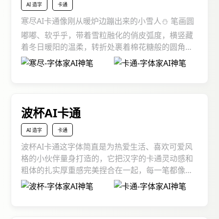
AI 造字
卡通
寒尽AI卡通像刚从暖炉边蹦出来的小雪人⛄️ 笔画圆
嘟嘟、软乎乎，带着雪粒融化的俏皮弧度，横竖藏
着冬日暖阳的温柔，转折处裹着棉花糖般的圆角，
把 “寒冬散尽” 的治愈与萌趣，悄悄揉进每个字的骨
缝不管是装点冬日文创、给儿童绘本裹层暖萌氛
围，还是让节日设计秒变可爱炸弹，它都能化作文
字里的“暖冬开关”，把童真、温馨与对春的期待，
借卡通变形统统释放，每看一眼字，都像撞见藏在
波杯AI卡通
雪堆里的小太阳，把寒意烘成甜甜暖意。
AI 造字
卡通
波杯AI卡通这字体简直是为热爱生活、喜欢可爱风
格的小伙伴量身打造的，它把汉字的卡通灵动感和
粗体的扎实厚重感完美捏合在一起，每一笔都像用
胖乎乎的画笔蘸满欢乐颜料画出来的！你看那圆滚
滚的笔画、萌萌的转角，既带着卡通字体特有的俏
皮活泼，又有粗体字的醒目吸睛，不管是用来做海
报、写文案还是设计周边，都能让文字自带 “可爱