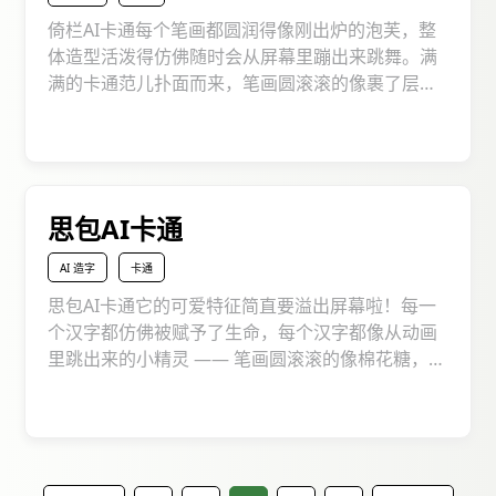
倚栏AI卡通每个笔画都圆润得像刚出炉的泡芙，整
体造型活泼得仿佛随时会从屏幕里蹦出来跳舞。满
满的卡通范儿扑面而来，笔画圆滚滚的像裹了层棉
花糖，拐角处都是软乎乎的弧线，每个字都像从动
画里蹦出来的小可爱，带着天真烂漫的劲儿。不管
你是做动画设计、搞萌系文创，还是想让宣传内容
充满童趣，它都能像一把魔法钥匙，打开创意的童
趣大门，让文字瞬间变得活泼又吸睛，为你的作品
思包AI卡通
注入满满的萌力！
AI 造字
卡通
思包AI卡通它的可爱特征简直要溢出屏幕啦！每一
个汉字都仿佛被赋予了生命，每个汉字都像从动画
里跳出来的小精灵 —— 笔画圆滚滚的像棉花糖，拐
角处是软乎乎的圆弧，连点画都像颗颗小奶糖，满
屏都是 “萌到犯规” 的气息。不管你是做儿童内容、
设计萌系文创，还是想让日常记录变得甜甜的，它
都能像魔法棒一样，让文字瞬间变得治愈又吸睛，
在各种场景里都能成为 “人气王”，为你的创意注入