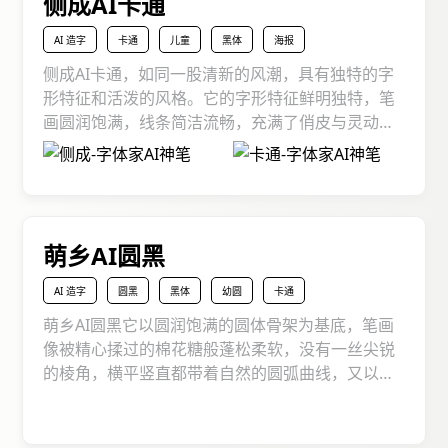
侧成AI卡通
AI 造字
卡通
儿童
黑体
海报
侧成AI卡通，如同一股清新的风潮，具有独特的字
形特征和活泼的风格。它的字形特征鲜明独特，笔
画圆润饱满，线条简洁流畅，充满了俏皮与灵动之
感。有着卡通形象般的可爱气质，却又并非单纯的
随意涂鸦，在可爱之中透着AI造字精心雕琢的规整
与和谐。无论是在儿童书籍、动画制作、还是社交
媒体内容中使用，它那字形设计充满了童趣和活
力，线条流畅而富有节奏感，让人一见倾心。
萌乡AI圆黑
AI 造字
圆黑
黑体
幼圆
卡通
萌乡AI圆黑它以圆润饱满的圆体骨架为基底，笔画
像被精心揉过的棉花糖般蓬松柔软，没有一丝尖锐
的棱角，横平竖直都带着自然的圆弧曲线，又以灵
动俏皮的细节设计为灵魂，让每个文字都像刚从童
话里跑出来的小精灵，软萌中藏着温暖。在应用上
无论是给孩子的睡前故事，还是日常的文创手作，