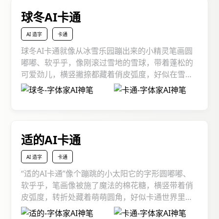
buff”，瞬间抓住眼球，让每一份创作都充满阳光与
球冬AI卡通
活力！
AI 造字
卡通
球冬AI卡通就像从冰雪乐园蹦出来的小精灵笔画圆
嘟嘟、软乎乎，像刚滚过雪地的雪球，带着蓬松的
可爱劲儿，横竖撇捺都藏着俏皮弧度，好似在雪地
里玩耍的小脚印，满是童真与趣味。不管是装点儿
童绘本里的冰雪冒险，给冬季文创裹上软萌氛围，
还是让动画字幕秒变可爱担当，它都能化作文字里
的“萌趣开关”，把冬日的欢乐、童真的美好，悄悄
揉进每个字的褶皱，让设计像一场欢乐的冰雪派
适的AI卡通
对，每看一眼字，都像撞见藏在雪堆里的小惊喜。
AI 造字
卡通
“适的AI卡通”像个蹦跳的小太阳它的字形圆嘟嘟、
软乎乎，笔画像被施了魔法的棉花糖，横竖带着俏
皮弧度，转折处藏着萌萌圆角，好似卡通世界里蹦
出的文字精灵。不管是装点儿童绘本的奇妙冒险、