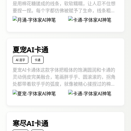
是用棉花糖搓成的线条，软软糯糯，让人忍不住想
要捏一捏。每个字都仿佛被赋予了生命，线条粗细
变化丰富，有着灵动的表情和活泼的姿态，就像一
群在舞台上尽情跳舞的卡通明星。不管是儿童读
物、动漫周边，还是节日海报、社交媒体配图，月
涌AI卡通字体都能凭借其独特的卡通气质，为内容
注入满满的欢乐与童趣，成为吸引目光的 “吸睛神
夏宠AI卡通
器”。
AI 造字
卡通
夏宠AI卡通体这款字体把粗体的饱满圆润和卡通的
灵动俏皮完美融合，笔画胖乎乎、圆滚滚的，拐角
处都带着软乎乎的弧度，就像被精心揉捏过的棉花
糖，每一个字都像睁着圆溜溜大眼睛的小动物，透
着天真烂漫的劲儿！它既保留了粗体的醒目辨识
度，又满是卡通的治愈感.从儿童读物到宠物用品包
装，从夏日主题海报到社交媒体配图，只要用上夏
宠 AI 卡通体，立马就能让画面变得活泼起来，仿佛
寒尽AI卡通
空气里都飘着甜甜的气泡！