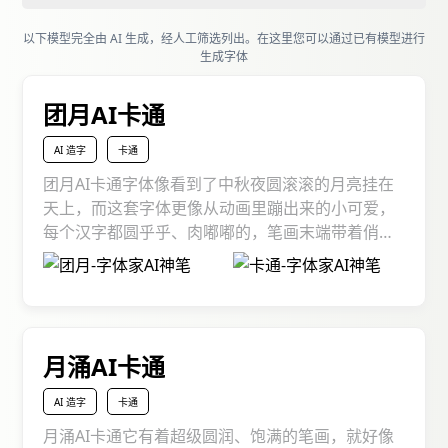
草书
行书
行楷
钢笔
隶书
颜楷
以下模型完全由 AI 生成，经人工筛选列出。在这里您可以通过已有模型进行
魏碑
黑体
生成字体
团月AI卡通
AI 造字
卡通
团月AI卡通字体像看到了中秋夜圆滚滚的月亮挂在
天上，而这套字体更像从动画里蹦出来的小可爱，
每个汉字都圆乎乎、肉嘟嘟的，笔画末端带着俏皮
的小尾巴，转角处藏着偷偷画上去的小圆弧，仿佛
是用彩色马克笔在画纸上随意涂鸦，却又透着说不
出的和谐与灵动。这种满溢着童真的卡通风格，自
带治愈 buff，不管是做亲子设计、儿童读物，还是
想给日常创作加点甜，它都能像小太阳一样，瞬间
月涌AI卡通
点亮整个画面！
AI 造字
卡通
月涌AI卡通它有着超级圆润、饱满的笔画，就好像