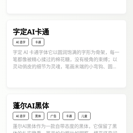
话时，字像牵人跑向森林的向导；设计艺术装置，
说明牌用它，参观者触摸装置如碰月光；社交动态
添童趣，当你发今日摘星时，字在画里捉迷藏，每
个字都成会发光的月亮船，把奇幻童真轻轻兜进设
字定AI卡通
计宇宙。
AI 造字
卡通
字定 AI 卡通字体它以圆润饱满的字形为骨架，每一
笔都像被精心揉过的棉花糖，没有棱角的束缚；以
灵动俏皮的细节为灵魂，笔画末端的小弯钩、圆点
装饰如同藏在文字里的小惊喜。在应用场景上无论
是儿童读物里的对话气泡，还是社交媒体的动态文
案，亦或是文创设计的点睛标题，都能瞬间点燃画
面的活力，让死板的排版变得生动鲜活，让每一个
文字都充满 “萌系魔力”，仿佛下一秒就会从纸上跳
蓬尔AI黑体
出来对你眨眼睛。
AI 造字
黑体
广告
卡通
儿童
蓬尔AI黑体作为一款自带态度的黑体，它保留了黑