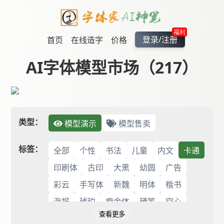
福利
登录/注册
首页
在线造字
价格
AI字体模型市场（217）
类型：
模型演示
模型售卖
标签：
全部
个性
书法
儿童
内文
卡通
印刷体
古印
大黑
幼圆
广告
彩云
手写体
新魏
明体
楷书
海报
琥珀
瘦金体
硬笔
空心
查看更多
签名
篆体
粗体
细黑
综艺
花体