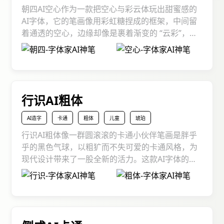
朝四AI空心作为一款把空心与彩云体玩出甜蜜感的
AI字体，它的笔画像用彩虹糖捏成的框架，中间留
着通透的空心，边缘却像是裹着渐变的 “云彩”，粉
紫、橙黄、天蓝像晨光里的霞光晕染开来，既带着
空心字的轻盈，仿佛能从字里尝到草莓味的甜，看
到清晨四点的朝霞。不管你是做少女心设计、搞派
对文创，还是打造有甜度的内容，它都能像一把撒
糖的魔法棒，在字里行间泼洒彩虹，充满了灵动的
行识AI粗体
美感。
AI造字
卡通
粗体
儿童
琥珀
行识AI粗体像一群圆滚滚的卡通小伙伴笔画是胖乎
乎的黑色气球，以粗犷而不失可爱的卡通风格，为
现代设计带来了一股全新的活力。这款AI字体的字
形特征在于其厚重的笔画和圆润的边角，给人一种
坚实而友好的感觉。不管是打造儿童文创、设计潮
玩包装，还是给社交动态加 “可爱滤镜”，它都能化
身文字界的 “开心果”，把平凡设计瞬间变成童趣狂
欢派对，让每个字都像会跳的胖嘟嘟小方块