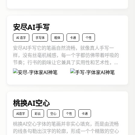
给母婴品牌裹层软萌氛围，还是让文创周边秒变可
爱炸弹，它都能化作文字里的 “萌趣开关”，把童真
与温暖，悄悄揉进每个字的褶皱，让设计像部欢乐
动画片，每看一眼字，都像撞见藏在角落的小惊
安尽AI手写
喜。
AI 造字
手写体
粗体
卡通
个性
安尽AI手写它的笔画自然流畅，就像真人手写一
样，没有丝毫机械感，每一个字都仿佛带着呼吸的
节奏；行书的韵味让它兼具了实用性和艺术性，既
便于识别，又充满了美感；整体风格雅致而不失活
力，无论是表达温馨的情感还是传递积极的态度，
都能恰到好处。不管是写邀请函、做手账排版，还
是设计品牌标语、发朋友圈文案，它能给正式的场
合添一份温情，给日常的记录加一份灵动，让每一
桃换AI空心
个字都带着独特的个性。
AI造字
彩云
空心
个性
卡通
桃换AI空心字体的笔画并非实心填充，而是由流畅
的线条勾勒出汉字的轮廓，形成一个个精致的空心