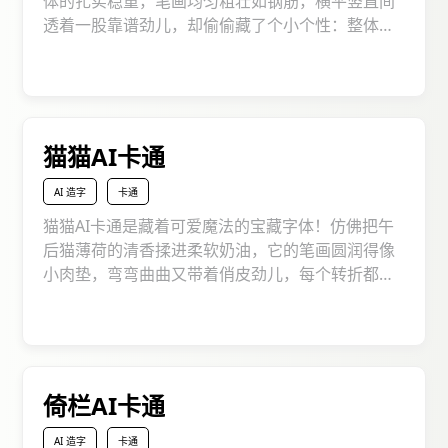
体的扎实稳重，笔画均匀粗壮如钢筋，横平竖直间
透着一股靠谱劲儿，却偷偷藏了个小个性：整体微
微向右倾斜，像被风推着向前的蓬草，带着点不羁
的动感，既不偏离黑体的辨识度，又跳出了刻板的
框架，潮酷感直接拉满！不管你是做街头风设计、
搞潮牌文创，还是打造有冲击力的宣传内容，它都
能像个活力四射的舞者，用倾斜的姿态在字里行间
猫猫AI卡通
跳出独特节奏，成为你的创意 “显眼包”！
AI 造字
卡通
猫猫AI卡通是藏着可爱魔法的宝藏字体！仿佛把午
后猫薄荷的清香揉进柔软奶油，它的笔画圆润得像
小肉垫，弯弯曲曲又带着俏皮劲儿，每个转折都像
是在撒娇；结构憨态可掬，把 “猫系萌感” 狠狠拿
捏，仿佛每个字都在晃着小尾巴说 “快来 rua 我呀”
。不管是给儿童绘本织梦，为文创周边撒可爱，还
是在动画海报里当 “卖萌担当” ，它都能像揣着糖果
的猫咪，蹦跳着为场景注入甜甜童趣 。
倚栏AI卡通
AI 造字
卡通