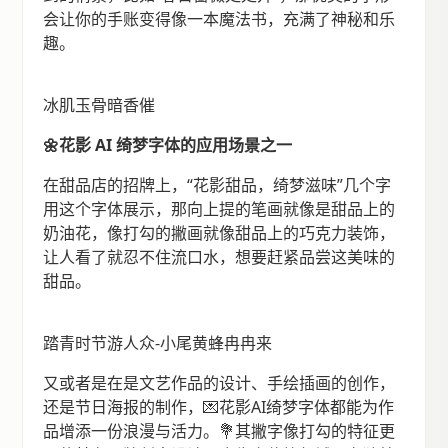
会让你的手账变得像一本魔法书，充满了神秘和乐
趣。
冰肌玉骨暗香催
🌼花影 AI 绮梦字体的应用场景之一
在甜品店的招牌上，“花影甜品，绮梦滋味”几个字
用这个字体展示，那向上提的笔画就像是甜品上的
奶油花，像打勾的撇画就像甜品上的巧克力装饰，
让人看了就忍不住流口水，想要赶紧品尝这美味的
甜品。
踏青时节游人众-小尾黄蜂冉冉来
又或者是在是文艺作品的设计、手绘插画的创作，
还是节日海报的制作，💌花影AI绮梦字体都能为作
品增添一份浪漫与活力。💐其撇字像打勾的特征更