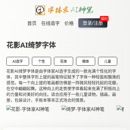
福利
登录/注册
首页
在线造字
价格
花影AI绮梦字体
AI造字
个性
花体
细体
儿童
花影AI绮梦字体是由字体家AI造字生成的一款充满个性化的字
体，其中整体字形上提的画笔特征赋予了字体一种轻盈和飘逸的
感觉。每一个向上提的笔画都仿佛是一阵微风轻轻托起的花瓣，
在空中翩翩起舞。这种向上的走势使字体看起来充满了积极向上
的力量和对美好的向往。适合应用于一些儿童读物，插画，画
册，包装设计，手账本等非正式场合的情景。