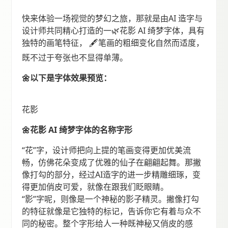
快来体验一场视觉的梦幻之旅，那就是由AI 造字与
设计师共同精心打造的一🌿花影 AI 绮梦字体，具有
独特的画笔特征， 🖋️笔画的粗细变化自然而适度，
既不过于夸张也不显得单薄。
🌼以下是字体效果预览：
花影
🌼花影 AI 绮梦字体的名称字形
“花”字，设计师把向上提的笔画变得更加优美流
畅，仿佛花朵变成了优雅的仙子在翩翩起舞。那撇
像打勾的部分，经过AI造字的进一步精雕细琢，变
得更加俏皮可爱，就像在跟我们眨眼睛。
“影”字呢，则像是一个神秘的影子精灵。撇像打勾
的特征就像是它独特的标记，告诉你它有着与众不
同的秘密。整个字形给人一种既神秘又俏皮的感