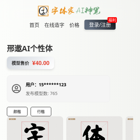
福利
登录/注册
首页
在线造字
价格
邢遨AI个性体
¥40.00
模型售价
用户：15******123
发布模型数: 765
颜楷
行楷