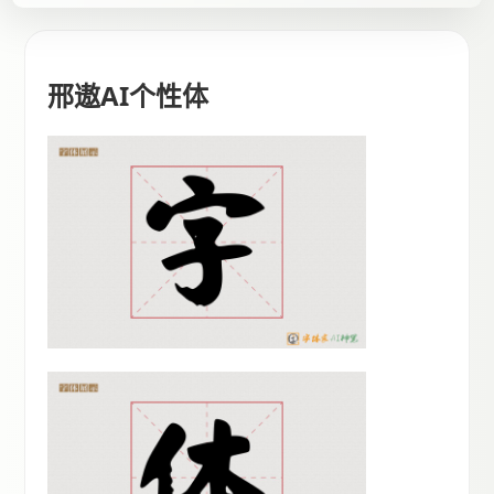
邢遨AI个性体