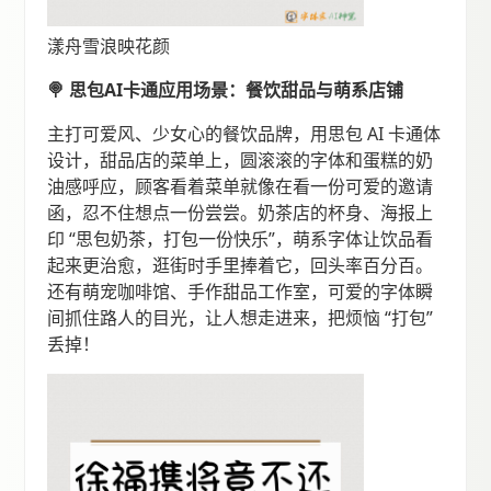
漾舟雪浪映花颜
🍭 思包AI卡通应用场景：餐饮甜品与萌系店铺
主打可爱风、少女心的餐饮品牌，用思包 AI 卡通体
设计，甜品店的菜单上，圆滚滚的字体和蛋糕的奶
油感呼应，顾客看着菜单就像在看一份可爱的邀请
函，忍不住想点一份尝尝。奶茶店的杯身、海报上
印 “思包奶茶，打包一份快乐”，萌系字体让饮品看
起来更治愈，逛街时手里捧着它，回头率百分百。
还有萌宠咖啡馆、手作甜品工作室，可爱的字体瞬
间抓住路人的目光，让人想走进来，把烦恼 “打包”
丢掉！