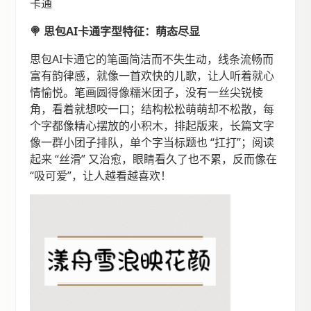
卡通
🍭 思包AI卡通字型特征：萌态尽显
思包AI卡通它的笔画简洁而不失生动，线条流畅而
富有韵律感，就像一首欢快的儿歌，让人听着就心
情愉悦。笔画圆得像糯米团子，没有一丝尖锐棱
角，看着就想咬一口；结构松松萌萌却不松散，每
个字都像精心摆放的小积木，排起版来，长篇文字
像一群小团子排队，单个字当标题也 “扛打”；阅读
起来 “丝滑” 又治愈，眼睛看久了也不累，反而像在
“吸可爱”，让人越看越喜欢！