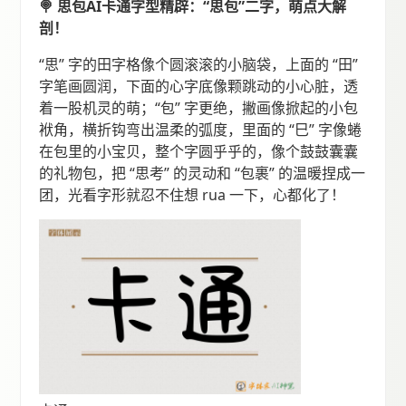
🍭 思包AI卡通字型精辟：“思包”二字，萌点大解
剖！
“思” 字的田字格像个圆滚滚的小脑袋，上面的 “田”
字笔画圆润，下面的心字底像颗跳动的小心脏，透
着一股机灵的萌；“包” 字更绝，撇画像掀起的小包
袱角，横折钩弯出温柔的弧度，里面的 “巳” 字像蜷
在包里的小宝贝，整个字圆乎乎的，像个鼓鼓囊囊
的礼物包，把 “思考” 的灵动和 “包裹” 的温暖捏成一
团，光看字形就忍不住想 rua 一下，心都化了！