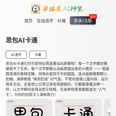
福利
登录/注册
首页
在线造字
价格
思包AI卡通
AI 造字
卡通
思包AI卡通它的可爱特征简直要溢出屏幕啦！每一个汉字都仿佛
被赋予了生命，每个汉字都像从动画里跳出来的小精灵 —— 笔画
圆滚滚的像棉花糖，拐角处是软乎乎的圆弧，连点画都像颗颗小
奶糖，满屏都是 “萌到犯规” 的气息。不管你是做儿童内容、设计
萌系文创，还是想让日常记录变得甜甜的，它都能像魔法棒一
样，让文字瞬间变得治愈又吸睛，在各种场景里都能成为 “人气
王”，为你的创意注入满格萌力！