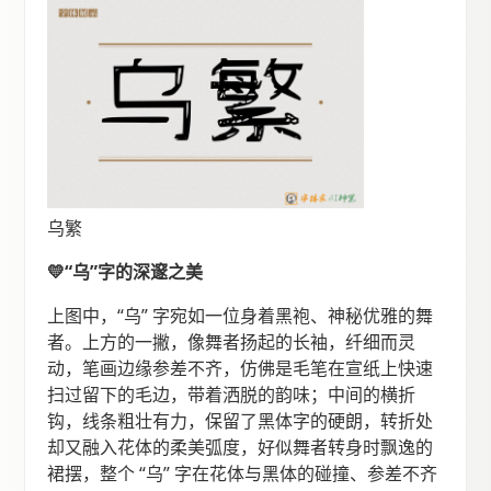
乌繁
💛“乌”字的深邃之美
上图中，“乌” 字宛如一位身着黑袍、神秘优雅的舞
者。上方的一撇，像舞者扬起的长袖，纤细而灵
动，笔画边缘参差不齐，仿佛是毛笔在宣纸上快速
扫过留下的毛边，带着洒脱的韵味；中间的横折
钩，线条粗壮有力，保留了黑体字的硬朗，转折处
却又融入花体的柔美弧度，好似舞者转身时飘逸的
裙摆，整个 “乌” 字在花体与黑体的碰撞、参差不齐