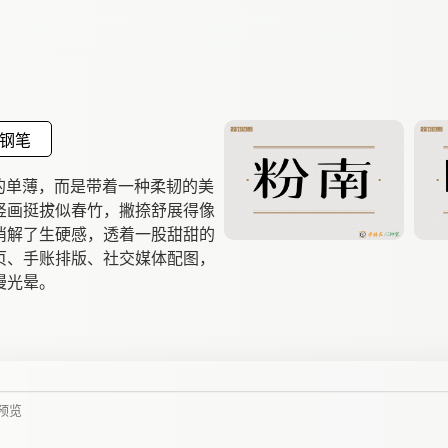
钢笔
的单薄，而是带着一种柔韧的美
竖画挺拔似春竹，撇捺舒展得像
消解了生硬感，透着一股甜甜的
页、手账排版、社交媒体配图，
漫光晕。