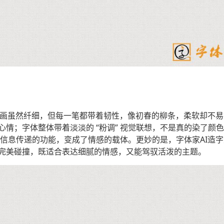
它的笔画虽然纤细，但每一笔都带着韧性，像初春的柳条，柔软却
情；字体整体带着淡淡的 “粉调” 视觉联想，不是真的染了颜
越了信息传递的功能，变成了情感的载体。更妙的是，字体家AI造
潮完美碰撞，既适合表达细腻的情感，又能驾驭活泼的主题。