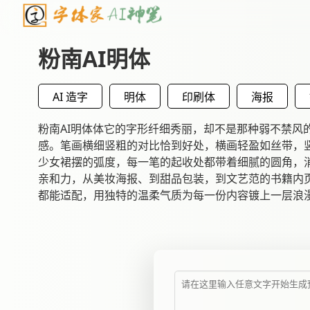
粉南AI明体
AI 造字
明体
印刷体
海报
粉南AI明体体它的字形纤细秀丽，却不是那种弱不禁风
感。笔画横细竖粗的对比恰到好处，横画轻盈如丝带，
少女裙摆的弧度，每一笔的起收处都带着细腻的圆角，
亲和力，从美妆海报、到甜品包装，到文艺范的书籍内
都能适配，用独特的温柔气质为每一份内容镀上一层浪