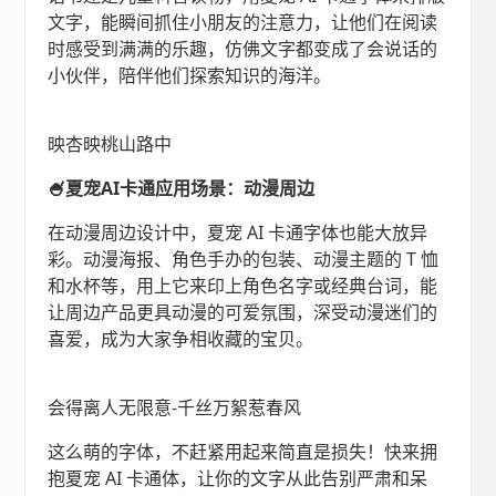
文字，能瞬间抓住小朋友的注意力，让他们在阅读
时感受到满满的乐趣，仿佛文字都变成了会说话的
小伙伴，陪伴他们探索知识的海洋。
映杏映桃山路中
🍧夏宠AI卡通应用场景：动漫周边
在动漫周边设计中，夏宠 AI 卡通字体也能大放异
彩。动漫海报、角色手办的包装、动漫主题的 T 恤
和水杯等，用上它来印上角色名字或经典台词，能
让周边产品更具动漫的可爱氛围，深受动漫迷们的
喜爱，成为大家争相收藏的宝贝。
会得离人无限意-千丝万絮惹春风
这么萌的字体，不赶紧用起来简直是损失！快来拥
抱夏宠 AI 卡通体，让你的文字从此告别严肃和呆