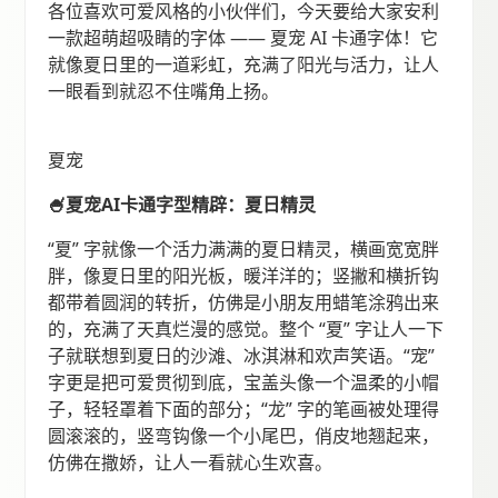
各位喜欢可爱风格的小伙伴们，今天要给大家安利
一款超萌超吸睛的字体 —— 夏宠 AI 卡通字体！它
就像夏日里的一道彩虹，充满了阳光与活力，让人
一眼看到就忍不住嘴角上扬。
夏宠
🍧夏宠AI卡通字型精辟：夏日精灵
“夏” 字就像一个活力满满的夏日精灵，横画宽宽胖
胖，像夏日里的阳光板，暖洋洋的；竖撇和横折钩
都带着圆润的转折，仿佛是小朋友用蜡笔涂鸦出来
的，充满了天真烂漫的感觉。整个 “夏” 字让人一下
子就联想到夏日的沙滩、冰淇淋和欢声笑语。“宠”
字更是把可爱贯彻到底，宝盖头像一个温柔的小帽
子，轻轻罩着下面的部分；“龙” 字的笔画被处理得
圆滚滚的，竖弯钩像一个小尾巴，俏皮地翘起来，
仿佛在撒娇，让人一看就心生欢喜。