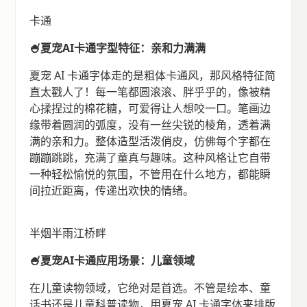
卡通
🍧夏宠AI卡通字型特征：亲和力满满
夏宠 AI 卡通字体走的是粗体卡通风，那风格特征简
直太戳人了！每一笔都圆滚滚、胖乎乎的，像被精
心揉捏过的棉花糖，可爱得让人想咬一口。笔画边
缘带着圆润的弧度，没有一丝尖锐的棱角，透着满
满的亲和力。整体造型活泼俏皮，仿佛每个字都在
蹦蹦跳跳，充满了童真与趣味。这种风格让它自带
一种轻松愉悦的氛围，不管用在什么地方，都能瞬
间拉近距离，传递出欢快的情绪。
半烟半雨江桥畔
🍧夏宠AI卡通应用场景：儿童领域
在儿童读物领域，它绝对是首选。不管是绘本、童
话书还是儿童科普读物，用夏宠 AI 卡通字体来排版