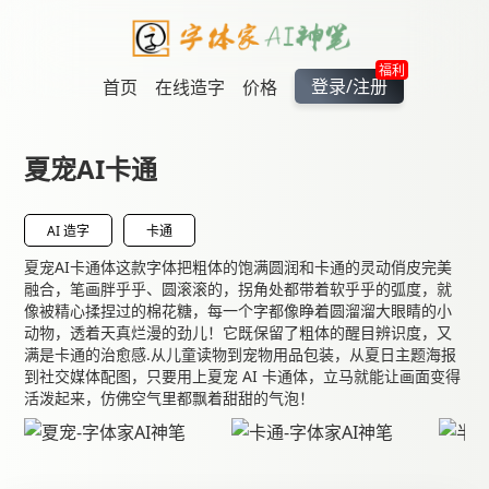
福利
登录/注册
首页
在线造字
价格
夏宠AI卡通
AI 造字
卡通
夏宠AI卡通体这款字体把粗体的饱满圆润和卡通的灵动俏皮完美
融合，笔画胖乎乎、圆滚滚的，拐角处都带着软乎乎的弧度，就
像被精心揉捏过的棉花糖，每一个字都像睁着圆溜溜大眼睛的小
动物，透着天真烂漫的劲儿！它既保留了粗体的醒目辨识度，又
满是卡通的治愈感.从儿童读物到宠物用品包装，从夏日主题海报
到社交媒体配图，只要用上夏宠 AI 卡通体，立马就能让画面变得
活泼起来，仿佛空气里都飘着甜甜的气泡！