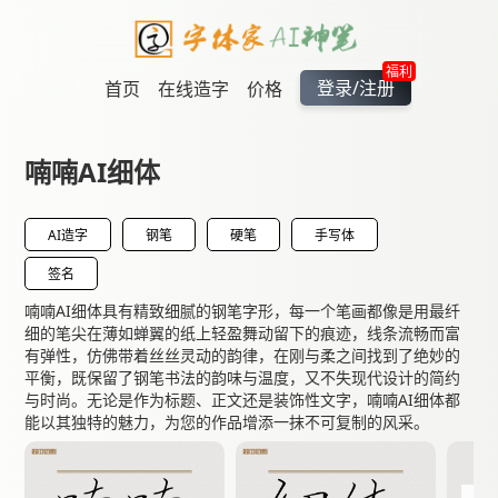
福利
登录/注册
首页
在线造字
价格
喃喃AI细体
AI造字
钢笔
硬笔
手写体
签名
喃喃AI细体具有精致细腻的钢笔字形，每一个笔画都像是用最纤
细的笔尖在薄如蝉翼的纸上轻盈舞动留下的痕迹，线条流畅而富
有弹性，仿佛带着丝丝灵动的韵律，在刚与柔之间找到了绝妙的
平衡，既保留了钢笔书法的韵味与温度，又不失现代设计的简约
与时尚。无论是作为标题、正文还是装饰性文字，喃喃AI细体都
能以其独特的魅力，为您的作品增添一抹不可复制的风采。