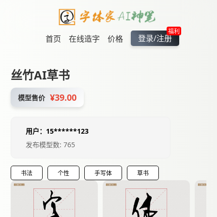
福利
登录/注册
首页
在线造字
价格
丝竹AI草书
¥39.00
模型售价
用户：15******123
发布模型数: 765
书法
个性
手写体
草书