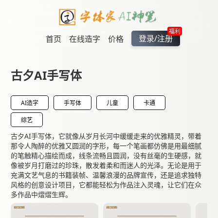
福利
登录/注册
首页
在线造字
价格
古夕AI手写体
AI造字
手写体
儿童
卡通
综艺
古夕AI手写体，它就像从岁月长河中缓缓走来的优雅精灵，带着
那令人陶醉的优雅又圆润的字形，每一个笔画都仿佛是用最细腻
的笔触精心描绘而成，线条流畅且圆润，没有丝毫的生硬感，就
像被岁月打磨过的珍珠，散发着柔和而迷人的光泽。无论是用于
充满文艺气息的书籍装帧、温馨浪漫的品牌宣传，还是追求独特
风格的创意设计项目，它都能轻松为作品注入灵魂，让它们在众
多作品中熠熠生辉。