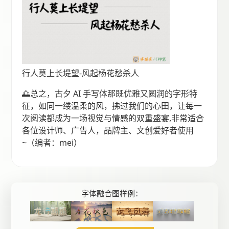
行人莫上长堤望-风起杨花愁杀人
🌅总之，古夕 AI 手写体那既优雅又圆润的字形特
征，如同一缕温柔的风，拂过我们的心田，让每一
次阅读都成为一场视觉与情感的双重盛宴,非常适合
各位设计师、广告人，品牌主、文创爱好者使用
~（编者：mei）
字体融合图样例：