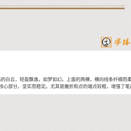
自由飘荡的白云，轻盈飘逸，如梦如幻。上面的两横，横向线条纤细
彩的核心部分，坚实而稳定。尤其是撇折和点的端点较粗，增强了