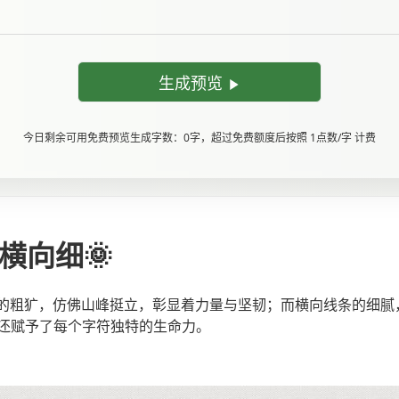
生成预览
今日剩余可用免费预览生成字数：0字，超过免费额度后按照 1点数/字 计费
，横向细🌞
条的粗犷，仿佛山峰挺立，彰显着力量与坚韧；而横向线条的细
还赋予了每个字符独特的生命力。