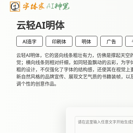
云轻AI明体
AI造字
印刷体
明体
广告
云轻AI明体，它的竖向线条粗壮有力，仿佛是撑起天空
觉；横向线条则相对纤细，如同轻盈飘动的云彩，为字
粗的设计，不仅强化了字体的结构感，还使其在视觉上
新自然风格的品牌宣传、展现文艺气质的书籍装帧，以
调个性的创意作品。