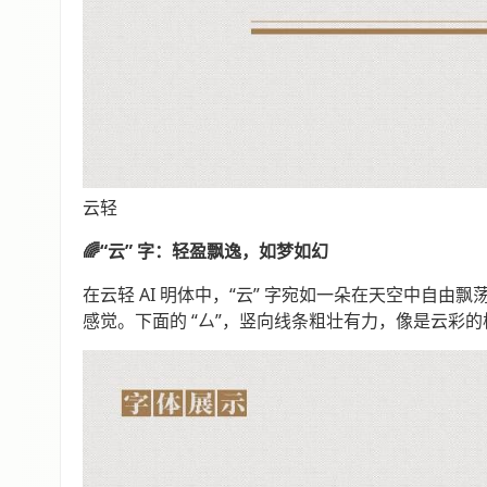
云轻
🌈“云” 字：轻盈飘逸，如梦如幻
在云轻 AI 明体中，“云” 字宛如一朵在天空中
感觉。下面的 “厶”，竖向线条粗壮有力，像是云