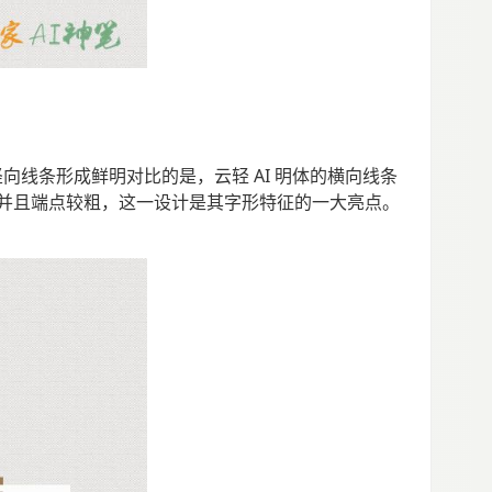
向线条形成鲜明对比的是，云轻 AI 明体的横向线条
并且端点较粗，这一设计是其字形特征的一大亮点。