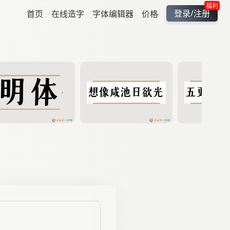
福利
登录/注册
首页
在线造字
字体编辑器
价格