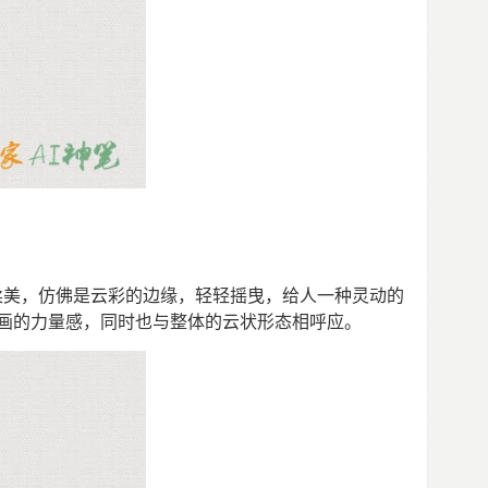
而柔美，仿佛是云彩的边缘，轻轻摇曳，给人一种灵动的
笔画的力量感，同时也与整体的云状形态相呼应。