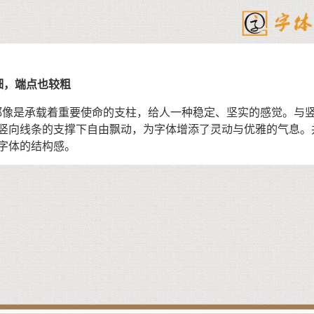
较细，端点也较粗
条都像是承载着重要使命的支柱，给人一种稳定、坚实的感觉。与竖
竖向线条的支撑下自由飘动，为字体增添了灵动与优雅的气息。
字体的结构感。