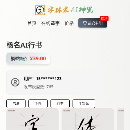
福利
登录/注册
首页
在线造字
价格
杨名AI行书
¥39.00
模型售价
用户：15******123
发布模型数: 765
书法
个性
行书
手写体