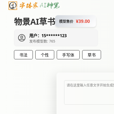
物景AI草书
¥39.00
模型售价
用户：15******123
发布模型数: 765
书法
个性
手写体
草书