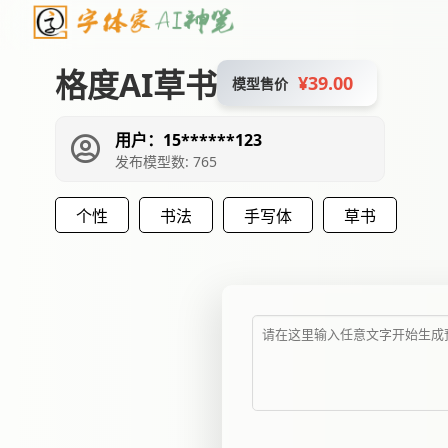
格度AI草书
¥39.00
模型售价
用户：15******123
发布模型数: 765
个性
书法
手写体
草书