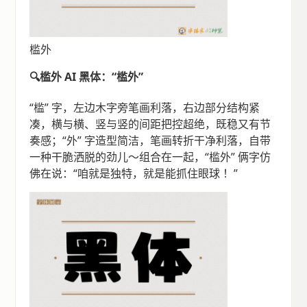
槛外
🔍槛外 AI 黑体：“槛外”
“槛” 字，左边木字旁笔画利落，右边部分结构紧
凑，横与横、竖与竖的间距把控超绝，既稳又有节
奏感；“外” 字造型简洁，笔画转折干净利落，自带
一种干脆洒脱的劲儿～组合在一起，“槛外” 俩字仿
佛在说：“咱就是独特，就是能抓住眼球 ！”