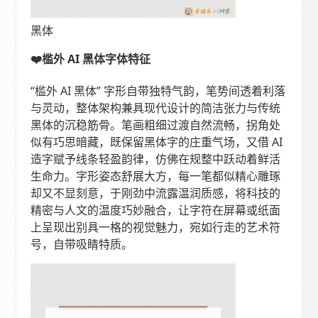
黑体
❤️槛外 AI 黑体字体特征
“槛外 AI 黑体” 字形自带独特气韵，笔势间透着利落
与灵动，整体架构兼具现代设计的简洁张力与传统
黑体的沉稳筋骨。笔画粗细过渡自然流畅，拐角处
似有巧思暗藏，既保留黑体字的庄重气场，又借 AI
造字赋予线条轻盈韵律，仿佛在规整中跃动着鲜活
生命力。字形姿态舒展大方，每一笔都似精心雕琢
却又不显刻意，于刚劲中流露温润质感，将科技的
精密与人文的温度巧妙融合，让字符在屏幕或纸面
上呈现出别具一格的视觉魅力，宛如行走的艺术符
号，自带吸睛特质。