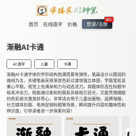
福利
登录/注册
首页
在线造字
价格
渐融AI卡通
AI 造字
儿童
卡通
渐融AI卡通字体的字形结构饱满而富有弹性，笔画设计以圆润的
曲线为主，关键笔画采用​​渐变色彩过渡​​增强立体感，字面宽松且
重心平稳，视觉上充满亲和力与动态活力。其粗体形态在标题中
极具冲击力，既能通过柔和的萌系风格吸引目光，又能凭借细腻
的色彩层次激发好奇心，非常适合用于​​儿童出版物、品牌海报、
社交媒体封面、电商促销标题​​等场景，瞬间提升内容的趣味性和
辨识度，引导读者进一步探索内容！