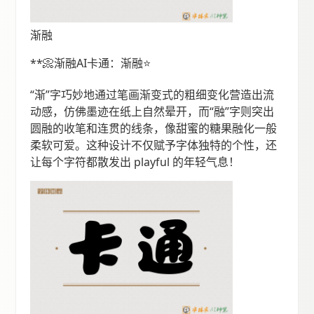
渐融
**📀渐融AI卡通：渐融⭐️
“渐”字巧妙地通过笔画渐变式的粗细变化营造出流
动感，仿佛墨迹在纸上自然晕开，而“融”字则突出
圆融的收笔和连贯的线条，像甜蜜的糖果融化一般
柔软可爱。这种设计不仅赋予字体独特的个性，还
让每个字符都散发出 playful 的年轻气息！