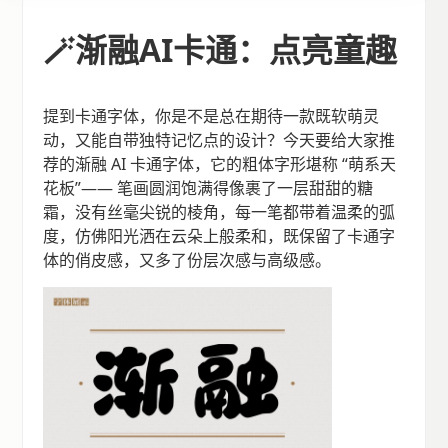
🪄渐融AI卡通：点亮童趣
提到卡通字体，你是不是总在期待一款既软萌灵
动，又能自带独特记忆点的设计？今天要给大家推
荐的渐融 AI 卡通字体，它的粗体字形堪称 “萌系天
花板”—— 笔画圆润饱满得像裹了一层甜甜的糖
霜，没有丝毫尖锐的棱角，每一笔都带着温柔的弧
度，仿佛阳光洒在云朵上般柔和，既保留了卡通字
体的俏皮感，又多了份层次感与高级感。