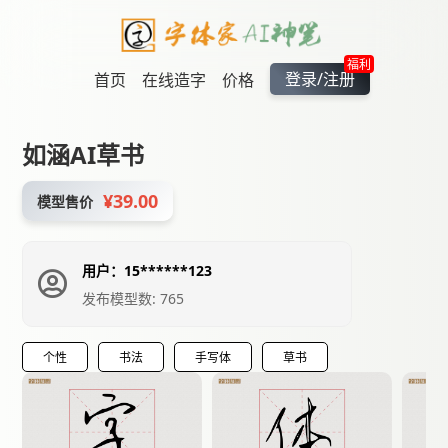
福利
登录/注册
首页
在线造字
价格
如涵AI草书
¥39.00
模型售价
用户：15******123
发布模型数: 765
个性
书法
手写体
草书