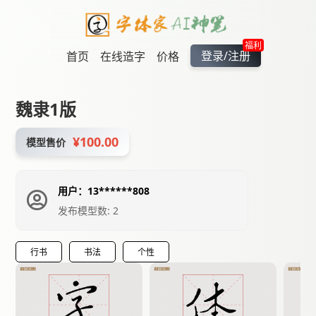
福利
登录/注册
首页
在线造字
价格
魏隶1版
¥100.00
模型售价
用户：13******808
发布模型数: 2
行书
书法
个性