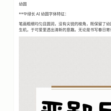
幼圆
**💚绿长 AI 幼圆字体特征：
笔画粗细均匀且圆润，没有尖锐的棱角，既保留了幼
生机，于可爱里透出清新的意趣。无论是书写春日寄