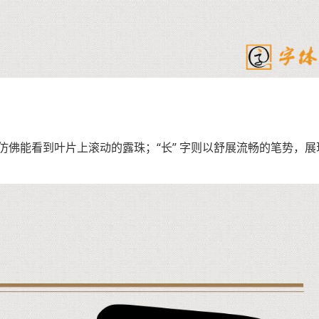
，仿佛能看到叶片上滚动的露珠；“长” 字则以舒展流畅的笔势，