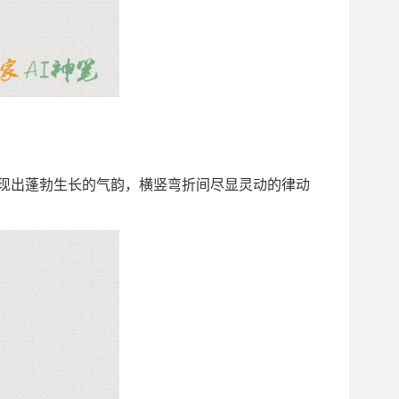
展现出蓬勃生长的气韵，横竖弯折间尽显灵动的律动