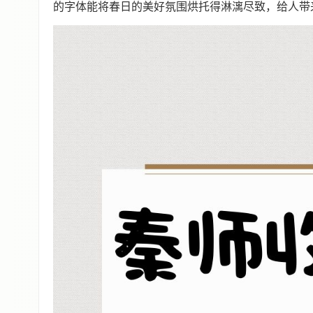
的字体能将春日的美好氛围烘托得淋漓尽致，给人带