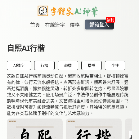
福利
郵箱登入
首頁
在線造字
價格
自熙AI行楷
AI造字
行楷
颜楷
楷书
个性
这款自熙AI行楷笔画灵动自然，起笔收笔映带相生，提按顿挫富
有韵律，似行云流水般畅达。点画形态鲜活，横画跌宕舒展，竖
画劲挺洒脱，撇捺飘逸灵动，转折处多取圆转之势，尽显温婉雅
致又不失刚健之力。应用场景广泛，书法作品创作中能展现传统
韵味与现代审美融合之美，文艺海报里可增添灵动诗意氛围，书
籍排版时可提升阅读流畅感与视觉舒适度，其独特的笔墨意趣，
能为各类载体赋予别样的文化与艺术感染力。