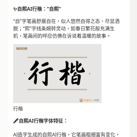
✨自熙AI行楷：“自熙”
“自”字笔画舒展自在，似人悠然自得之态，尽显洒
脱；“熙”字线条婉转灵动，如春日繁花般充满生
机，笔画间的呼应仿佛在诉说着温暖的故事。
行楷
🖋️自熙AI行楷字体特征：
AI造字生成的自熙AI行楷，它笔画粗细富有变化，