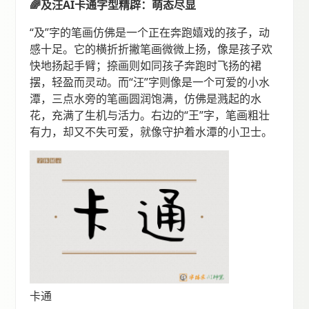
🌈及汪AI卡通字型精辟：萌态尽显
“及”字的笔画仿佛是一个正在奔跑嬉戏的孩子，动
感十足。它的横折折撇笔画微微上扬，像是孩子欢
快地扬起手臂；捺画则如同孩子奔跑时飞扬的裙
摆，轻盈而灵动。而“汪”字则像是一个可爱的小水
潭，三点水旁的笔画圆润饱满，仿佛是溅起的水
花，充满了生机与活力。右边的“王”字，笔画粗壮
有力，却又不失可爱，就像守护着水潭的小卫士。
卡通