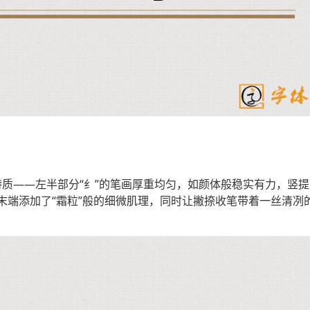
”特质——左半部分“纟”的笔画厚重均匀，如颜体般稳实有力，竖
末端添加了“霜粒”般的细微肌理，同时让撇捺收笔带着一丝清冽