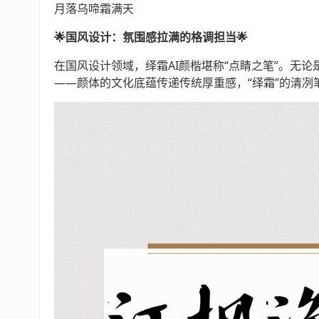
月落乌啼霜满天
🌟国风设计：氛围感拉满的格调担当🌟
在国风设计领域，绎霜AI颜楷堪称“点睛之笔”。无
——颜体的文化底蕴传递传统厚重感，“绎霜”的清