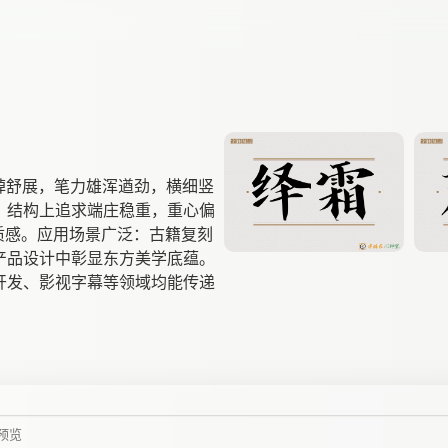
绰舒展，笔力雄浑遒劲，横细竖
。结构上追求端庄稳重，重心偏
质感。应用场景广泛：古籍复刻
产品设计中彰显东方美学底蕴。
开发、影视字幕等领域均能传递