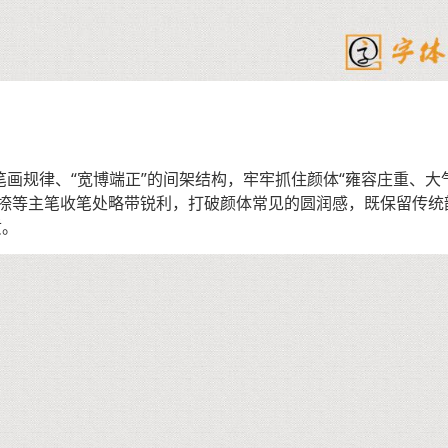
笔画规律、“宽博端正”的间架结构，牢牢抓住颜体“雍容庄重、大气
捺等主笔收笔处略带锐利，打破颜体常见的圆润感，既保留传统韵
质。