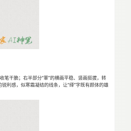
提收笔干脆；右半部分“睪”的横画平稳、竖画挺拔，转
的锐利感，似寒霜凝结的线条，让“绎”字既有颜体的雄