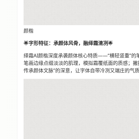
颜楷
🌟字形特征：承颜体风骨，融绎霜清冽🌟
绎霜AI颜楷深度承袭颜体核心特质——“横轻竖重”的
笔画边缘点缀淡淡的肌理，模拟霜覆纸面的质感；撇
传承颜体文脉”的深意，让字体自带冷冽又端庄的气