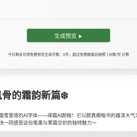
生成预览
今日剩余可用免费预览生成字数：0字，超过免费额度后按照 1点数/字 计费
风骨的霜韵新篇❄️
雪意境的AI字体——绎霜AI颜楷！它以颜真卿楷书的雄浑大气为
快一同感受这份笔墨与寒霜交织的独特魅力～