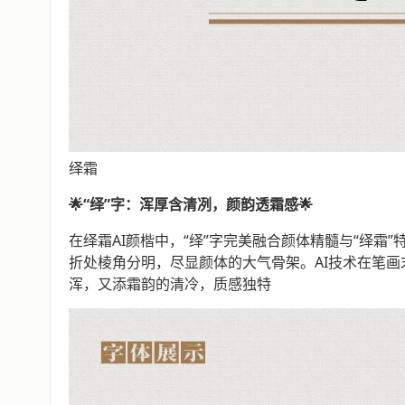
绎霜
🌟“绎”字：浑厚含清冽，颜韵透霜感🌟
在绎霜AI颜楷中，“绎”字完美融合颜体精髓与“绎霜
折处棱角分明，尽显颜体的大气骨架。AI技术在笔画
浑，又添霜韵的清冷，质感独特