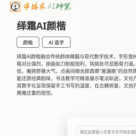
绎霜AI颜楷
颜楷
AI 造字
绎霜AI颜楷融合传统颜体精髓与现代数字技术，字形宽
粗对比强烈，捺画如刀削般锐利，钩挑处尽显筋骨力道
低，撇捺舒展大气，点画间暗含颜真卿"屋漏痕"的自然
能还原经典韵味，书法教学可精准展示笔法轨迹，文化
其数字化呈现保留手工书写的温度，在古籍修复、文创
典雅庄重的视觉。