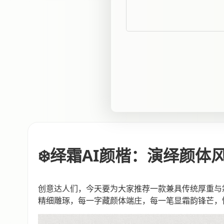
❄️绎霜AI颜楷：演绎颜体
创意达人们，今天要为大家推荐一款兼具传统厚重与霜
精细雕琢，每一字藏颜体端庄，每一笔显霜韵锋芒，