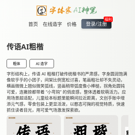
福利
登录/注册
首页
在线造字
价格
传语AI粗楷
粗体
AI 造字
字形结构上，传语 AI 粗楷打破传统楷书的严肃感，字身圆润饱满
像软乎乎的小团子，间架比例宽松讨喜，笔画粗壮却不失灵动，
横画微微上翘似微笑弧线，竖画稍带弧度像小棒槌，拐角处圆钝
可爱，连撇捺都带着 “小弯钩” 的俏皮感，整体透着软萌活力。应
用场景超适配，儿童绘本标题里能瞬间拉近距离，文创手账中增
添元气感，零食包装上更显活泼，以憨态可掬的视觉特质，快速
抓住读者目光，用可爱气场激发探索欲。