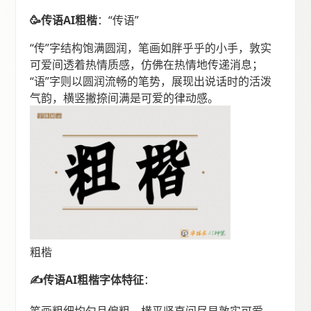
🥳传语AI粗楷
：“传语”
“传”字结构饱满圆润，笔画如胖乎乎的小手，敦实
可爱间透着热情质感，仿佛在热情地传递消息；
“语”字则以圆润流畅的笔势，展现出说话时的活泼
气韵，横竖撇捺间满是可爱的律动感。
粗楷
✍️传语AI粗楷字体特征
：
笔画粗细均匀且偏粗，横平竖直间尽显敦实可爱，