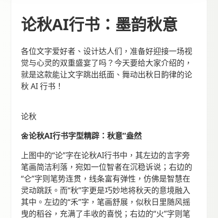
论秋AI行书：墨韵秋意
各位文字爱好者、设计达人们，准备好迎接一场视
觉与心灵的双重盛宴了吗？今天要给大家介绍的，
就是这款能让文字跳出纸面、舞动出秋日韵律的论
秋 AI 行书！
论秋
🌼论秋AI行书字型精辟：秋意”盎然
上图中的“论”字在论秋AI行书中，其左边的言字旁
笔画简洁利落，宛如一位智者在沉稳诉说；右边的
“仑”字则笔势连贯，线条富有弹性，仿佛是智慧在
灵动跳跃。而“秋”字更是巧妙地将秋天的意境融入
其中。左边的“禾”字，笔画舒展，似秋日里随风摇
曳的稻谷，充满了丰收的喜悦；右边的“火”字则笔