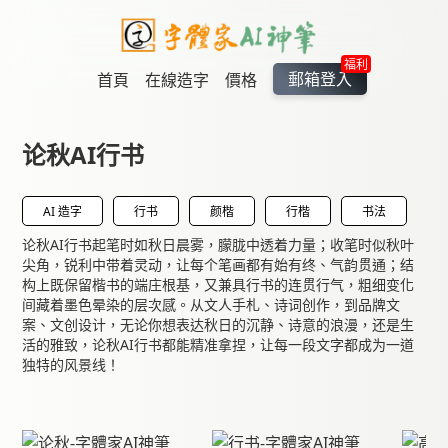
福利
郵箱登入
首頁
在線造字
價格
论秋AI行书
AI 造字
行书
颜楷
行楷
书法
论秋AI行书起笔时如秋日晨雾，朦胧中透着力量；收笔时似秋叶
尖角，锐利中带着灵动，让每个笔画都有始有终、气韵贯通；结
构上既保留楷书的端庄根基，又兼具行书的连贯行气，粗细变化
间藏着墨色晕染的层次感。从文人手札、诗词创作，到品牌文
案、文创设计，无论你想表达秋日的沉静、诗意的浪漫，还是生
活的雅致，论秋AI行书都能精准拿捏，让每一段文字都成为一道
独特的风景线！