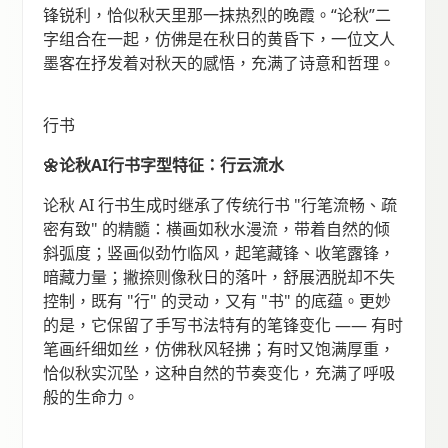
锋锐利，恰似秋天里那一抹热烈的晚霞。“论秋”二
字组合在一起，仿佛是在秋日的黄昏下，一位文人
墨客在抒发着对秋天的感悟，充满了诗意和哲理。
行书
🌼论秋AI行书字型特征：行云流水
论秋 AI 行书生成时继承了传统行书 "行笔流畅、疏
密有致" 的精髓：横画如秋水漫流，带着自然的倾
斜弧度；竖画似劲竹临风，起笔藏锋、收笔露锋，
暗藏力量；撇捺则像秋日的落叶，舒展洒脱却不失
控制，既有 "行" 的灵动，又有 "书" 的底蕴。更妙
的是，它保留了手写书法特有的笔锋变化 —— 有时
笔画纤细如丝，仿佛秋风轻拂；有时又饱满厚重，
恰似秋实沉坠，这种自然的节奏变化，充满了呼吸
般的生命力。